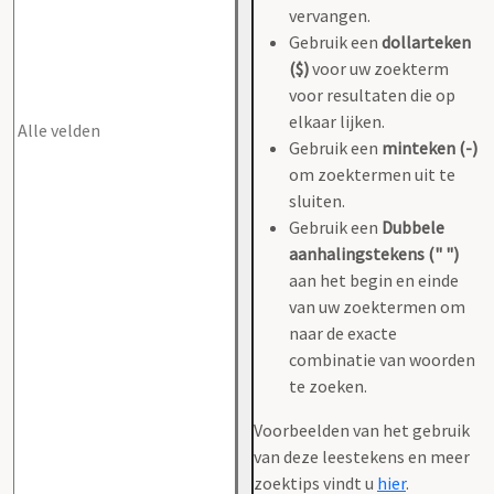
vervangen.
Gebruik een
dollarteken
($)
voor uw zoekterm
voor resultaten die op
elkaar lijken.
Gebruik een
minteken (-)
om zoektermen uit te
sluiten.
Gebruik een
Dubbele
aanhalingstekens (" ")
aan het begin en einde
van uw zoektermen om
naar de exacte
combinatie van woorden
te zoeken.
Voorbeelden van het gebruik
van deze leestekens en meer
zoektips vindt u
hier
.