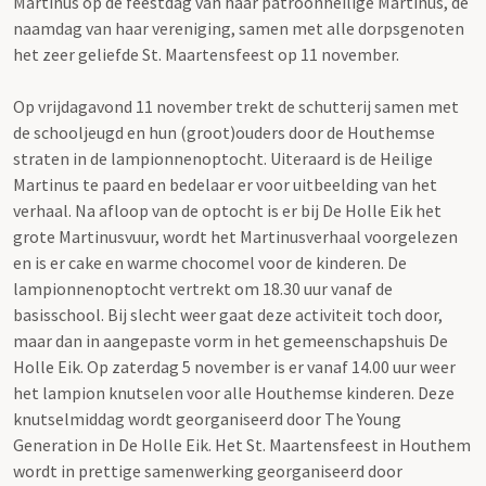
Martinus op de feestdag van haar patroonheilige Martinus, de
naamdag van haar vereniging, samen met alle dorpsgenoten
het zeer geliefde St. Maartensfeest op 11 november.
Op vrijdagavond 11 november trekt de schutterij samen met
de schooljeugd en hun (groot)ouders door de Houthemse
straten in de lampionnenoptocht. Uiteraard is de Heilige
Martinus te paard en bedelaar er voor uitbeelding van het
verhaal. Na afloop van de optocht is er bij De Holle Eik het
grote Martinusvuur, wordt het Martinusverhaal voorgelezen
en is er cake en warme chocomel voor de kinderen. De
lampionnenoptocht vertrekt om 18.30 uur vanaf de
basisschool. Bij slecht weer gaat deze activiteit toch door,
maar dan in aangepaste vorm in het gemeenschapshuis De
Holle Eik. Op zaterdag 5 november is er vanaf 14.00 uur weer
het lampion knutselen voor alle Houthemse kinderen. Deze
knutselmiddag wordt georganiseerd door The Young
Generation in De Holle Eik. Het St. Maartensfeest in Houthem
wordt in prettige samenwerking georganiseerd door