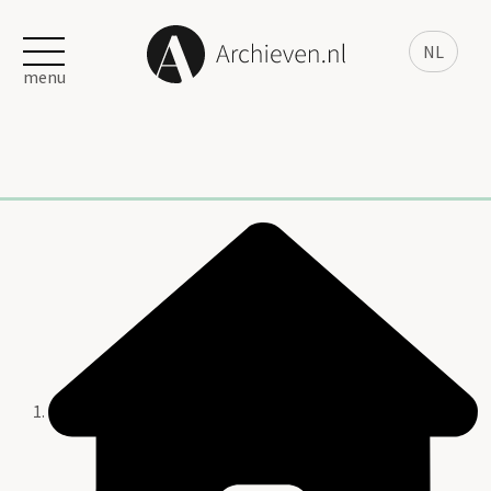
NL
menu