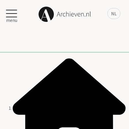
NL
menu