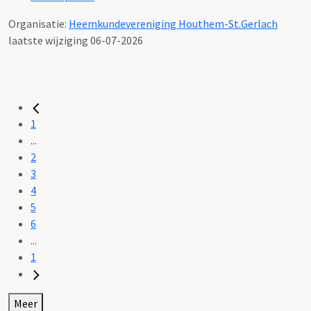
Organisatie:
Heemkundevereniging Houthem-St.Gerlach
laatste wijziging 06-07-2026
1
...
2
3
4
5
6
...
1
Meer