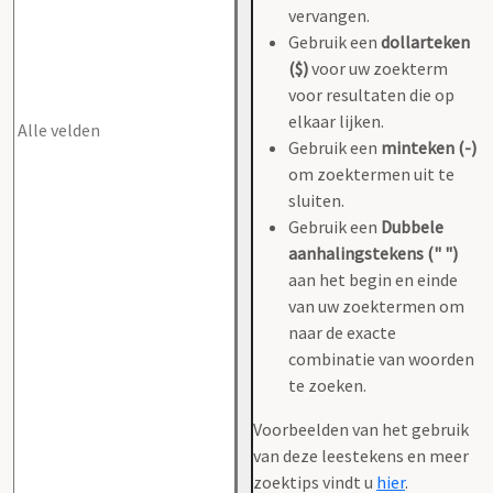
vervangen.
Gebruik een
dollarteken
($)
voor uw zoekterm
voor resultaten die op
elkaar lijken.
Gebruik een
minteken (-)
om zoektermen uit te
sluiten.
Gebruik een
Dubbele
aanhalingstekens (" ")
aan het begin en einde
van uw zoektermen om
naar de exacte
combinatie van woorden
te zoeken.
Voorbeelden van het gebruik
van deze leestekens en meer
zoektips vindt u
hier
.