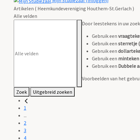
Mijn Studiezaal (inloggen)
Artikelen ( Heemkundevereniging Houthem-St.Gerlach )
Alle velden
Door leestekens in uw zoeko
Gebruik een
vraagteke
Gebruik een
sterretje (
Gebruik een
dollarteke
Gebruik een
minteken 
Gebruik een
Dubbele a
Voorbeelden van het gebrui
Zoek
Uitgebreid zoeken
1
...
2
3
4