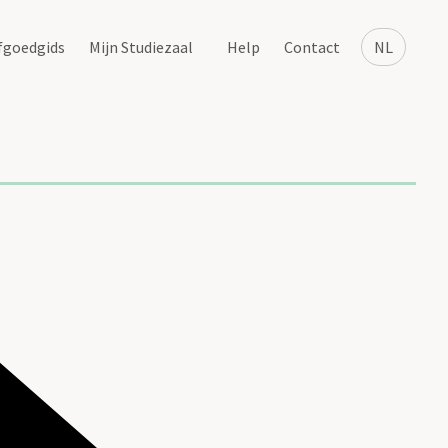
fgoedgids
Mijn Studiezaal
Help
Contact
NL