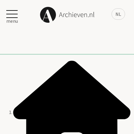
NL
menu