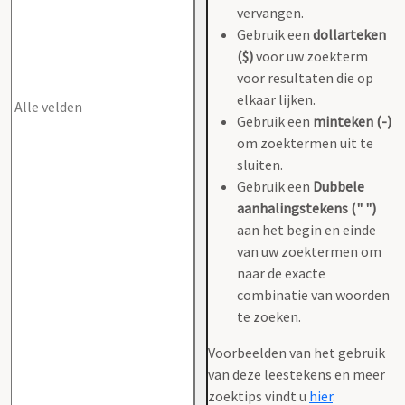
vervangen.
Gebruik een
dollarteken
($)
voor uw zoekterm
voor resultaten die op
elkaar lijken.
Gebruik een
minteken (-)
om zoektermen uit te
sluiten.
Gebruik een
Dubbele
aanhalingstekens (" ")
aan het begin en einde
van uw zoektermen om
naar de exacte
combinatie van woorden
te zoeken.
Voorbeelden van het gebruik
van deze leestekens en meer
zoektips vindt u
hier
.