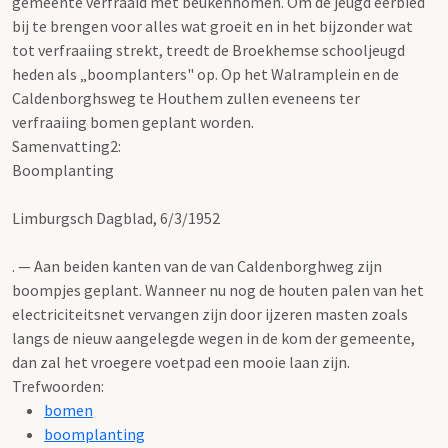
gemeente verfraaid met beukenhomen. Om de jeugd eerbied
bij te brengen voor alles wat groeit en in het bijzonder wat
tot verfraaiing strekt, treedt de Broekhemse schooljeugd
heden als „boomplanters" op. Op het Walramplein en de
Caldenborghsweg te Houthem zullen eveneens ter
verfraaiing bomen geplant worden.
Samenvatting2:
Boomplanting
Limburgsch Dagblad, 6/3/1952
. — Aan beiden kanten van de van Caldenborghweg zijn
boompjes geplant. Wanneer nu nog de houten palen van het
electriciteitsnet vervangen zijn door ijzeren masten zoals
langs de nieuw aangelegde wegen in de kom der gemeente,
dan zal het vroegere voetpad een mooie laan zijn.
Trefwoorden:
bomen
boomplanting