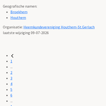
Geografische namen:
Broekhem
Houthem
Organisatie:
Heemkundevereniging Houthem-St.Gerlach
laatste wijziging 09-07-2026
1
...
2
3
4
5
6
...