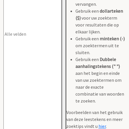
vervangen.
Gebruik een
dollarteken
($)
voor uw zoekterm
voor resultaten die op
elkaar lijken.
Gebruik een
minteken (-)
om zoektermen uit te
sluiten.
Gebruik een
Dubbele
aanhalingstekens (" ")
aan het begin en einde
van uw zoektermen om
naar de exacte
combinatie van woorden
te zoeken.
Voorbeelden van het gebruik
van deze leestekens en meer
zoektips vindt u
hier
.