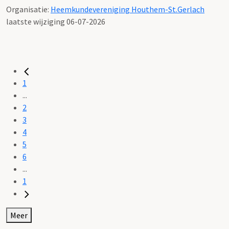
Organisatie:
Heemkundevereniging Houthem-St.Gerlach
laatste wijziging 06-07-2026
1
...
2
3
4
5
6
...
1
Meer