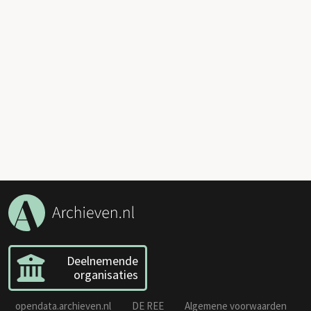
Deelnemende
organisaties
opendata.archieven.nl
DE REE
Algemene voorwaarden