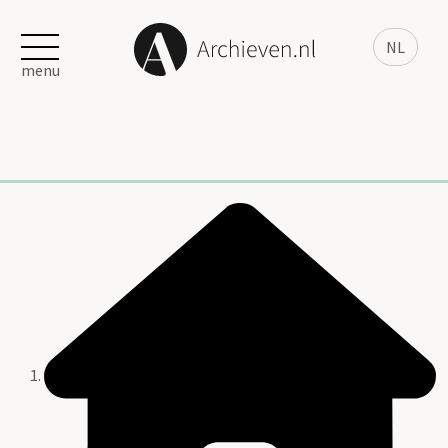
NL
menu