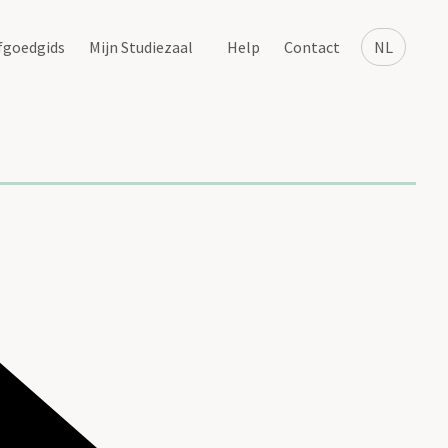
fgoedgids
Mijn Studiezaal
Help
Contact
NL