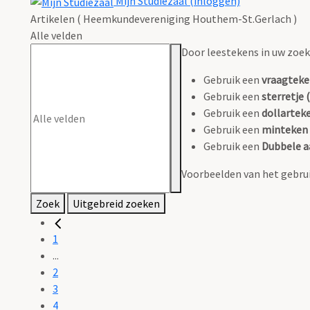
Mijn Studiezaal (inloggen)
Artikelen ( Heemkundevereniging Houthem-St.Gerlach )
Alle velden
Door leestekens in uw zoeko
Gebruik een
vraagteke
Gebruik een
sterretje (
Gebruik een
dollarteke
Gebruik een
minteken 
Gebruik een
Dubbele a
Voorbeelden van het gebrui
Zoek
Uitgebreid zoeken
1
...
2
3
4