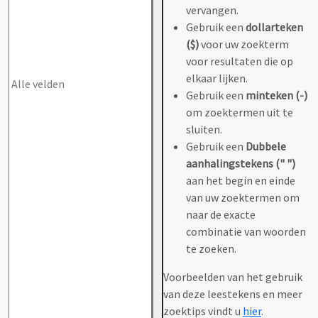
vervangen.
Gebruik een
dollarteken
($)
voor uw zoekterm
voor resultaten die op
elkaar lijken.
Gebruik een
minteken (-)
om zoektermen uit te
sluiten.
Gebruik een
Dubbele
aanhalingstekens (" ")
aan het begin en einde
van uw zoektermen om
naar de exacte
combinatie van woorden
te zoeken.
Voorbeelden van het gebruik
van deze leestekens en meer
zoektips vindt u
hier
.