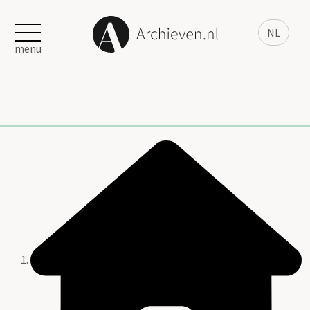
NL
menu