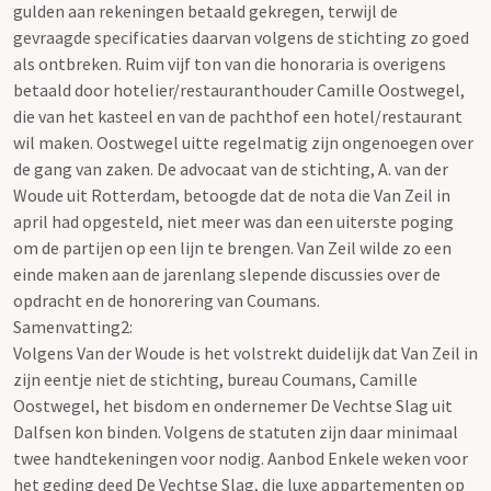
gulden aan rekeningen betaald gekregen, terwijl de
gevraagde specificaties daarvan volgens de stichting zo goed
als ontbreken. Ruim vijf ton van die honoraria is overigens
betaald door hotelier/restauranthouder Camille Oostwegel,
die van het kasteel en van de pachthof een hotel/restaurant
wil maken. Oostwegel uitte regelmatig zijn ongenoegen over
de gang van zaken. De advocaat van de stichting, A. van der
Woude uit Rotterdam, betoogde dat de nota die Van Zeil in
april had opgesteld, niet meer was dan een uiterste poging
om de partijen op een lijn te brengen. Van Zeil wilde zo een
einde maken aan de jarenlang slepende discussies over de
opdracht en de honorering van Coumans.
Samenvatting2:
Volgens Van der Woude is het volstrekt duidelijk dat Van Zeil in
zijn eentje niet de stichting, bureau Coumans, Camille
Oostwegel, het bisdom en ondernemer De Vechtse Slag uit
Dalfsen kon binden. Volgens de statuten zijn daar minimaal
twee handtekeningen voor nodig. Aanbod Enkele weken voor
het geding deed De Vechtse Slag, die luxe appartementen op