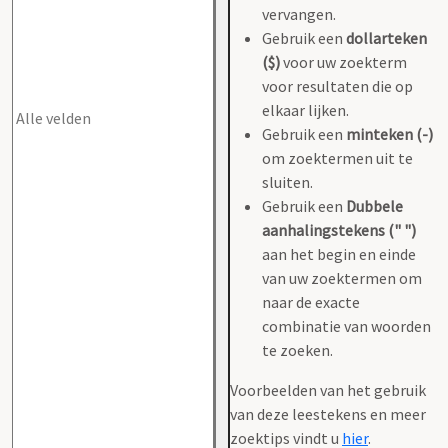
vervangen.
Gebruik een
dollarteken
($)
voor uw zoekterm
voor resultaten die op
elkaar lijken.
Gebruik een
minteken (-)
om zoektermen uit te
sluiten.
Gebruik een
Dubbele
aanhalingstekens (" ")
aan het begin en einde
van uw zoektermen om
naar de exacte
combinatie van woorden
te zoeken.
Voorbeelden van het gebruik
van deze leestekens en meer
zoektips vindt u
hier
.