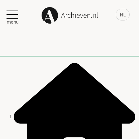
NL
menu