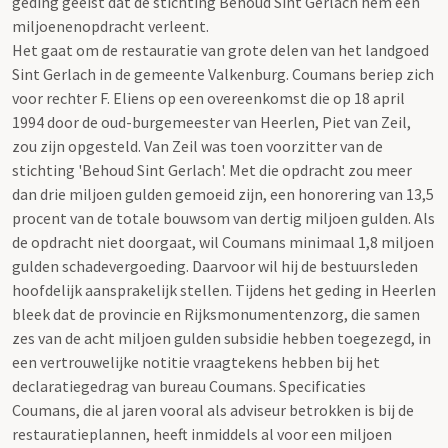
geding geëist dat de stichting Behoud Sint Gerlach hem een
miljoenenopdracht verleent.
Het gaat om de restauratie van grote delen van het landgoed
Sint Gerlach in de gemeente Valkenburg. Coumans beriep zich
voor rechter F. Eliens op een overeenkomst die op 18 april
1994 door de oud-burgemeester van Heerlen, Piet van Zeil,
zou zijn opgesteld. Van Zeil was toen voorzitter van de
stichting 'Behoud Sint Gerlach'. Met die opdracht zou meer
dan drie miljoen gulden gemoeid zijn, een honorering van 13,5
procent van de totale bouwsom van dertig miljoen gulden. Als
de opdracht niet doorgaat, wil Coumans minimaal 1,8 miljoen
gulden schadevergoeding. Daarvoor wil hij de bestuursleden
hoofdelijk aansprakelijk stellen. Tijdens het geding in Heerlen
bleek dat de provincie en Rijksmonumentenzorg, die samen
zes van de acht miljoen gulden subsidie hebben toegezegd, in
een vertrouwelijke notitie vraagtekens hebben bij het
declaratiegedrag van bureau Coumans. Specificaties
Coumans, die al jaren vooral als adviseur betrokken is bij de
restauratieplannen, heeft inmiddels al voor een miljoen