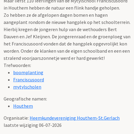
Maar liefst 110 leerlingen van de Mytylschool Franciscusoord
in Houthem hebben de natuur een flink handje geholpen.
Zo hebben ze de afgelopen dagen bomen en hagen
aangeplant rondom de nieuwe hangplek op het schoolterrein.
Hierbij kregen de jongeren hulp van de wethouders Bert
Dauven en Jef Kleijnen. De jongerenraad en de groenploeg van
het Franciscusoord vonden dat de hangplek opgevrolijkt kon
worden. Onder de klanken van de eigen schoolband en een een
stralend voorjaarszonnetje werd er hard gewerkt!
Trefwoorden:
boomplanting
Franciscusoord
mytylscholen
Geografische namen:
Houthem
Organisatie:
Heemkundevereniging Houthem-St.Gerlach
laatste wijziging 06-07-2026