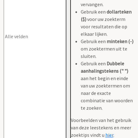
vervangen.
Gebruik een
dollarteken
($)
voor uw zoekterm
voor resultaten die op
elkaar lijken.
Gebruik een
minteken (-)
om zoektermen uit te
sluiten.
Gebruik een
Dubbele
aanhalingstekens (" ")
aan het begin en einde
van uw zoektermen om
naar de exacte
combinatie van woorden
te zoeken.
Voorbeelden van het gebruik
van deze leestekens en meer
zoektips vindt u
hier
.