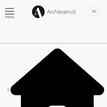
NL
menu