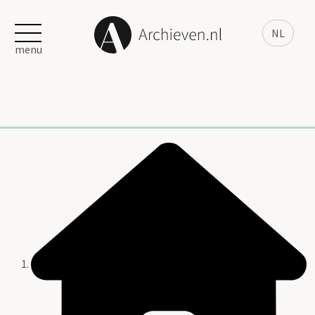
NL
menu