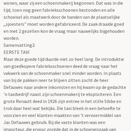
wonen, waar zij een schoenmakerij begonnen. Dat was in die
tijd, toen nog geen fabrieksschoenen bestonden en alle
schoeisel als maatwerk door de handen van de plaatselijke
,,sjoesters" moet worden gefabriceerd. De zaak draaide goed
en met 2 gezellen kon de vraag maar nauwelijks bijgehouden
worden.
Samenvatting2:
EERSTE TAXI
Maar deze goede tijd duurde niet zo heel lang. De introduktie
van goedkopere fabrieksschoenen deed de vraag naar het
vakwerk van de schoenmaker snel minder worden. In plaats
van bij de pakken neer te blijven zitten zocht de heer
Defauwes naar andere inkomsten en hij kwam op de gedachte
'n taxibedrijf naast zijn schoenmakerij te eksploiteren. Een
grote Renault deed in 1926 zijn entree in het stille Sibbe en
trok daar heel wat bekijks. Die taxi bleek in een behoefte te
voorzien en veel klanten maakten van 't vervoermiddel van
Jac Defauwes gebruik. Bij die vaste klanten was een
importeur, die ervoor zorgde dat in de schoenenzaak van