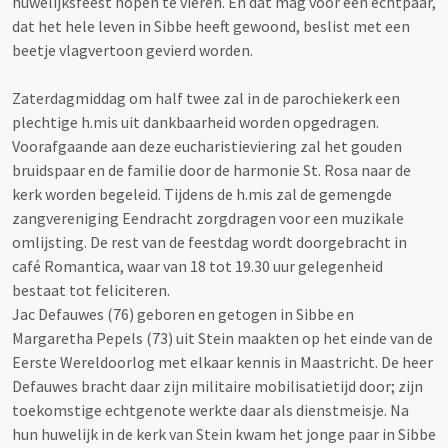
huwelijksfeest hopen te vieren. En dat mag voor een echtpaar,
dat het hele leven in Sibbe heeft gewoond, beslist met een
beetje vlagvertoon gevierd worden.
Zaterdagmiddag om half twee zal in de parochiekerk een
plechtige h.mis uit dankbaarheid worden opgedragen.
Voorafgaande aan deze eucharistieviering zal het gouden
bruidspaar en de familie door de harmonie St. Rosa naar de
kerk worden begeleid. Tijdens de h.mis zal de gemengde
zangvereniging Eendracht zorgdragen voor een muzikale
omlijsting. De rest van de feestdag wordt doorgebracht in
café Romantica, waar van 18 tot 19.30 uur gelegenheid
bestaat tot feliciteren.
Jac Defauwes (76) geboren en getogen in Sibbe en
Margaretha Pepels (73) uit Stein maakten op het einde van de
Eerste Wereldoorlog met elkaar kennis in Maastricht. De heer
Defauwes bracht daar zijn militaire mobilisatietijd door; zijn
toekomstige echtgenote werkte daar als dienstmeisje. Na
hun huwelijk in de kerk van Stein kwam het jonge paar in Sibbe