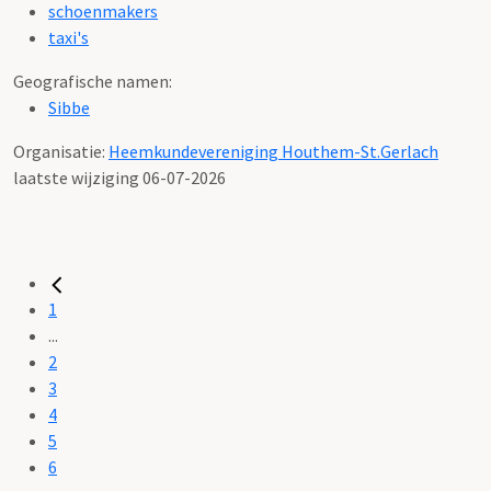
schoenmakers
taxi's
Geografische namen:
Sibbe
Organisatie:
Heemkundevereniging Houthem-St.Gerlach
laatste wijziging 06-07-2026
1
...
2
3
4
5
6