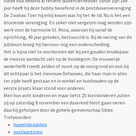
Sibbe ook bekend al fervent duivenliefhebber. Vanaf zijn 16e
jaar heeft hij deze hobby beoefend in de postduivenvereniging
De Zwaluw. Toer hij erbij kwam was hij het 4e lid. Nu is het een
bloeiende vereniging. En zeker niet vergeten mag worden zijn
werk voor de harmonie St. Rosa, waarvan hij vanaf de
oprichting, 40 jaar geleden, bestuurslid is. Bij de viering van dit
jubileum kreeg hij hiervoor nog een onderscheiding.
Het is bijna niet te voorkomen dat bij een gouden bruidspaar
de meeste aandacht valt op de bruidegom. De vrouwelijk
wederhelft treedt zelden of nooit op de voorgrond en ook bij
dit echtpaar is het mevrouw Defauwes, die haar man in alles
ter zijde heeft gestaan en in winkel en huishouden op de
eerste plaats klaar stond voor anderen.
Men hun acht kinderen en maar liefst 25 kleinkinderen zullen
zij op zaterdag 8 november een daverend feest gaan vieren
daarbij geholpen door de gehele gemeenschap Sibbe.
Trefwoorden:
huwelijksjubilea
postkantoren