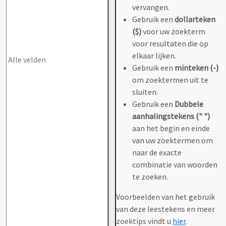
vervangen.
Gebruik een
dollarteken
($)
voor uw zoekterm
voor resultaten die op
elkaar lijken.
Gebruik een
minteken (-)
om zoektermen uit te
sluiten.
Gebruik een
Dubbele
aanhalingstekens (" ")
aan het begin en einde
van uw zoektermen om
naar de exacte
combinatie van woorden
te zoeken.
Voorbeelden van het gebruik
van deze leestekens en meer
zoektips vindt u
hier
.