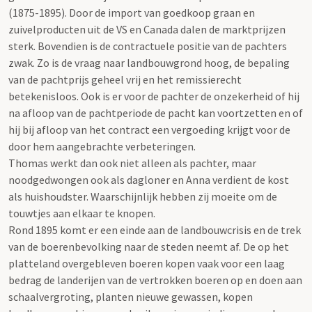
(1875-1895). Door de import van goedkoop graan en
zuivelproducten uit de VS en Canada dalen de marktprijzen
sterk. Bovendien is de contractuele positie van de pachters
zwak. Zo is de vraag naar landbouwgrond hoog, de bepaling
van de pachtprijs geheel vrij en het remissierecht
betekenisloos. Ook is er voor de pachter de onzekerheid of hij
na afloop van de pachtperiode de pacht kan voortzetten en of
hij bij afloop van het contract een vergoeding krijgt voor de
door hem aangebrachte verbeteringen.
Thomas werkt dan ook niet alleen als pachter, maar
noodgedwongen ook als dagloner en Anna verdient de kost
als huishoudster. Waarschijnlijk hebben zij moeite om de
touwtjes aan elkaar te knopen.
Rond 1895 komt er een einde aan de landbouwcrisis en de trek
van de boerenbevolking naar de steden neemt af. De op het
platteland overgebleven boeren kopen vaak voor een laag
bedrag de landerijen van de vertrokken boeren op en doen aan
schaalvergroting, planten nieuwe gewassen, kopen