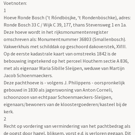
Voetnoten:
1
Hoeve Ronde Bosch (’t Róndbösjke, ‘t Rondenböschke), adres:
Ronde Bosch 33 C / Wijk C 39, 177, thans Stevensweg 1 en 1a.
Deze hoeve wordt in het rijksmonumentenregister
omschreven als: Monumentnummer 36803 (Smallenbosch).
Vakwerkhuis met schilddak op geschoord dakoverstek, XVIII.
Op de eerste kadastrale kaart van omstreeks 1842 is de
bebouwing ingetekend op het perceel Houthem sectie A 836,
met als eigenaar Maria Sibille Sleijpen, weduwe van Martijn
Jacob Schoenmaeckers.
Deze pachthoeve is - volgens J. Philippens - oorspronkelijk
gebouwd in 1830 als jagerswoning van Anton Corneli,
schoonzoon van echtpaar Schoenmaeckers-Sleijpen,
eigenaars/bewoners van de kloostergoederen/kasteel bij de
kerk.
2
Recht op vordering van vermindering van het pachtbedrag als
de oogst door hagel, bliksem, vorst e.d. is verloren gegaan. Dit