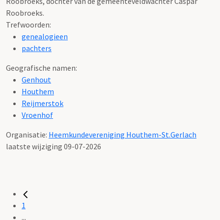
Roobroeks, dochter van de gemeenteveldwachter Caspar
Roobroeks.
Trefwoorden:
genealogieen
pachters
Geografische namen:
Genhout
Houthem
Reijmerstok
Vroenhof
Organisatie:
Heemkundevereniging Houthem-St.Gerlach
laatste wijziging 09-07-2026
1
...