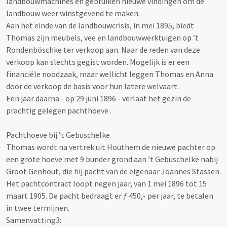
landbouwmachines en gebruiken nieuwe vindingen om de
landbouw weer winstgevend te maken.
Aan het einde van de landbouwcrisis, in mei 1895, biedt
Thomas zijn meubels, vee en landbouwwerktuigen op ’t
Rondenböschke ter verkoop aan. Naar de reden van deze
verkoop kan slechts gegist worden. Mogelijk is er een
financiële noodzaak, maar wellicht leggen Thomas en Anna
door de verkoop de basis voor hun latere welvaart.
Een jaar daarna - op 29 juni 1896 - verlaat het gezin de
prachtig gelegen pachthoeve .
Pachthoeve bij ’t Gebuschelke
Thomas wordt na vertrek uit Houthem de nieuwe pachter op
een grote hoeve met 9 bunder grond aan ’t Gebuschelke nabij
Groot Genhout, die hij pacht van de eigenaar Joannes Stassen.
Het pachtcontract loopt negen jaar, van 1 mei 1896 tot 15
maart 1905. De pacht bedraagt er ƒ 450,- per jaar, te betalen
in twee termijnen.
Samenvatting3: