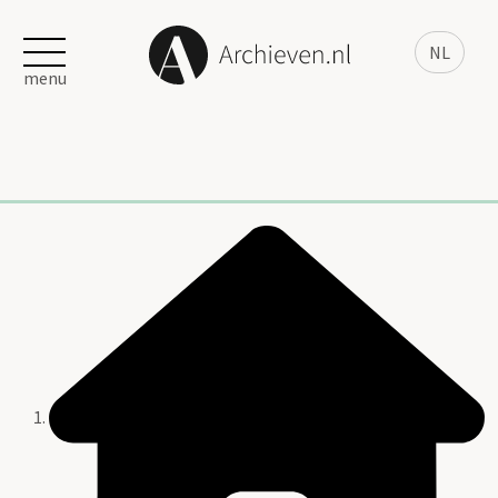
NL
menu