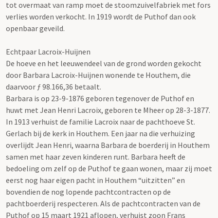
tot overmaat van ramp moet de stoomzuivelfabriek met fors
verlies worden verkocht. In 1919 wordt de Puthof dan ook
openbaar geveild.
Echtpaar Lacroix-Huijnen
De hoeve en het leeuwendeel van de grond worden gekocht
door Barbara Lacroix-Huijnen wonende te Houthem, die
daarvoor ƒ 98.166,36 betaalt.
Barbara is op 23-9-1876 geboren tegenover de Puthof en
huwt met Jean Henri Lacroix, geboren te Mheer op 28-3-1877.
In 1913 verhuist de familie Lacroix naar de pachthoeve St.
Gerlach bij de kerk in Houthem. Een jaar na die verhuizing
overlijdt Jean Henri, waarna Barbara de boerderij in Houthem
samen met haar zeven kinderen runt. Barbara heeft de
bedoeling om zelf op de Puthof te gaan wonen, maar zij moet
eerst nog haar eigen pacht in Houthem “uitzitten” en
bovendien de nog lopende pachtcontracten op de
pachtboerderij respecteren. Als de pachtcontracten van de
Puthof op 15 maart 1921 aflopen, verhuist zoon Frans