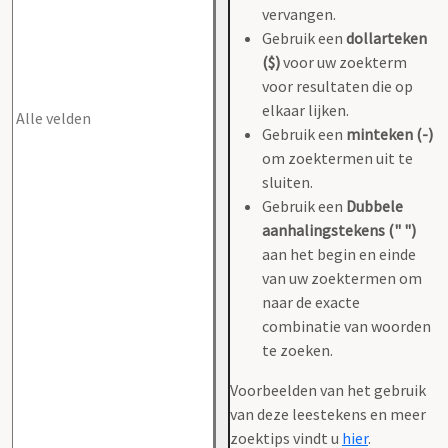
vervangen.
Gebruik een
dollarteken
($)
voor uw zoekterm
voor resultaten die op
elkaar lijken.
Gebruik een
minteken (-)
om zoektermen uit te
sluiten.
Gebruik een
Dubbele
aanhalingstekens (" ")
aan het begin en einde
van uw zoektermen om
naar de exacte
combinatie van woorden
te zoeken.
Voorbeelden van het gebruik
van deze leestekens en meer
zoektips vindt u
hier
.