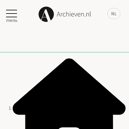
NL
menu