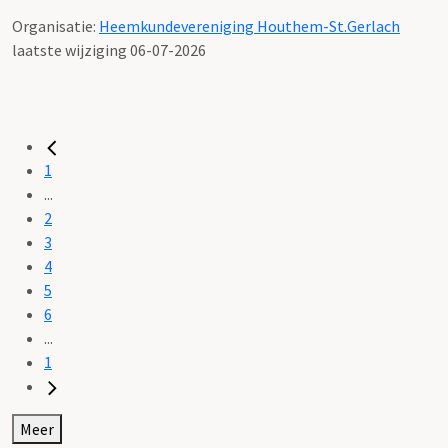
Organisatie:
Heemkundevereniging Houthem-St.Gerlach
laatste wijziging 06-07-2026
1
...
2
3
4
5
6
...
1
Meer