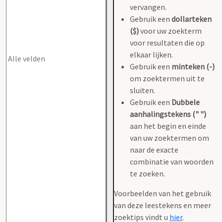
vervangen.
Gebruik een
dollarteken
($)
voor uw zoekterm
voor resultaten die op
elkaar lijken.
Gebruik een
minteken (-)
om zoektermen uit te
sluiten.
Gebruik een
Dubbele
aanhalingstekens (" ")
aan het begin en einde
van uw zoektermen om
naar de exacte
combinatie van woorden
te zoeken.
Voorbeelden van het gebruik
van deze leestekens en meer
zoektips vindt u
hier
.