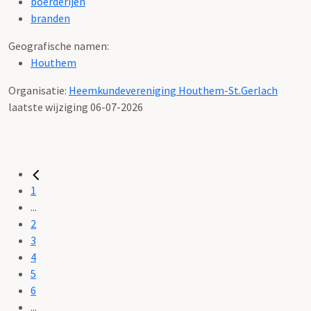
boerderijen
branden
Geografische namen:
Houthem
Organisatie:
Heemkundevereniging Houthem-St.Gerlach
laatste wijziging 06-07-2026
1
...
2
3
4
5
6
...