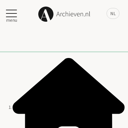
NL
menu