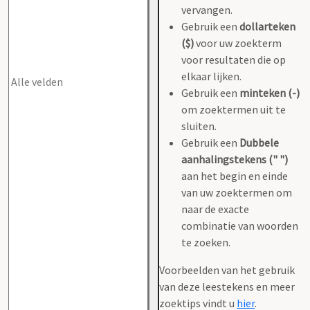
vervangen.
Gebruik een
dollarteken
($)
voor uw zoekterm
voor resultaten die op
elkaar lijken.
Gebruik een
minteken (-)
om zoektermen uit te
sluiten.
Gebruik een
Dubbele
aanhalingstekens (" ")
aan het begin en einde
van uw zoektermen om
naar de exacte
combinatie van woorden
te zoeken.
Voorbeelden van het gebruik
van deze leestekens en meer
zoektips vindt u
hier
.