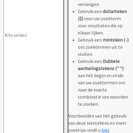
vervangen.
Gebruik een
dollarteken
($)
voor uw zoekterm
voor resultaten die op
elkaar lijken.
Gebruik een
minteken (-)
om zoektermen uit te
sluiten.
Gebruik een
Dubbele
aanhalingstekens (" ")
aan het begin en einde
van uw zoektermen om
naar de exacte
combinatie van woorden
te zoeken.
Voorbeelden van het gebruik
van deze leestekens en meer
zoektips vindt u
hier
.