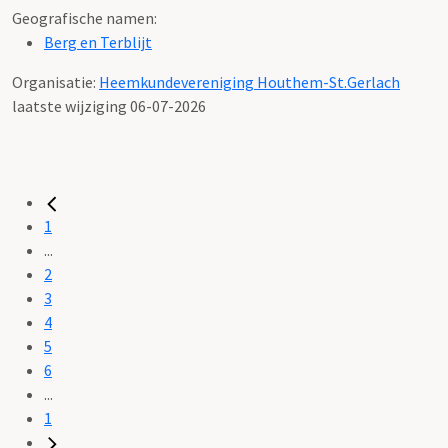
Geografische namen:
Berg en Terblijt
Organisatie:
Heemkundevereniging Houthem-St.Gerlach
laatste wijziging 06-07-2026
1
...
2
3
4
5
6
...
1