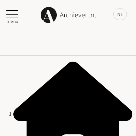
NL
menu