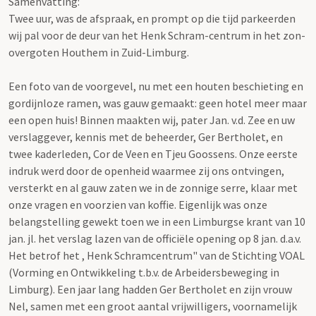
Samenvatting:
Twee uur, was de afspraak, en prompt op die tijd parkeerden
wij pal voor de deur van het Henk Schram-centrum in het zon-
overgoten Houthem in Zuid-Limburg.
Een foto van de voorgevel, nu met een houten beschieting en
gordijnloze ramen, was gauw gemaakt: geen hotel meer maar
een open huis! Binnen maakten wij, pater Jan. v.d. Zee en uw
verslaggever, kennis met de beheerder, Ger Bertholet, en
twee kaderleden, Cor de Veen en Tjeu Goossens. Onze eerste
indruk werd door de openheid waarmee zij ons ontvingen,
versterkt en al gauw zaten we in de zonnige serre, klaar met
onze vragen en voorzien van koffie. Eigenlijk was onze
belangstelling gewekt toen we in een Limburgse krant van 10
jan. jl. het verslag lazen van de officiële opening op 8 jan. d.a.v.
Het betrof het , Henk Schramcentrum" van de Stichting VOAL
(Vorming en Ontwikkeling t.b.v. de Arbeidersbeweging in
Limburg). Een jaar lang hadden Ger Bertholet en zijn vrouw
Nel, samen met een groot aantal vrijwilligers, voornamelijk