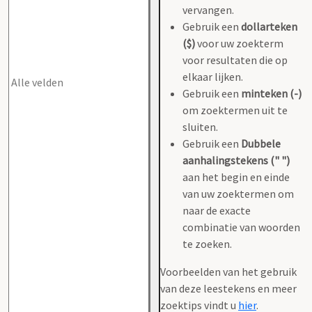
vervangen.
Gebruik een
dollarteken
($)
voor uw zoekterm
voor resultaten die op
elkaar lijken.
Gebruik een
minteken (-)
om zoektermen uit te
sluiten.
Gebruik een
Dubbele
aanhalingstekens (" ")
aan het begin en einde
van uw zoektermen om
naar de exacte
combinatie van woorden
te zoeken.
Voorbeelden van het gebruik
van deze leestekens en meer
zoektips vindt u
hier
.