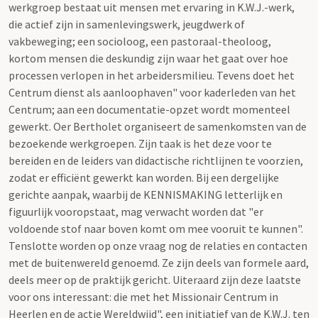
werkgroep bestaat uit mensen met ervaring in K.W.J.-werk,
die actief zijn in samenlevingswerk, jeugdwerk of
vakbeweging; een socioloog, een pastoraal-theoloog,
kortom mensen die deskundig zijn waar het gaat over hoe
processen verlopen in het arbeidersmilieu. Tevens doet het
Centrum dienst als aanloophaven" voor kaderleden van het
Centrum; aan een documentatie-opzet wordt momenteel
gewerkt. Oer Bertholet organiseert de samenkomsten van de
bezoekende werkgroepen. Zijn taak is het deze voor te
bereiden en de leiders van didactische richtlijnen te voorzien,
zodat er efficiënt gewerkt kan worden. Bij een dergelijke
gerichte aanpak, waarbij de KENNISMAKING letterlijk en
figuurlijk vooropstaat, mag verwacht worden dat "er
voldoende stof naar boven komt om mee vooruit te kunnen".
Tenslotte worden op onze vraag nog de relaties en contacten
met de buitenwereld genoemd. Ze zijn deels van formele aard,
deels meer op de praktijk gericht. Uiteraard zijn deze laatste
voor ons interessant: die met het Missionair Centrum in
Heerlen en de actie Wereldwijd", een initiatief van de K.W.J. ten