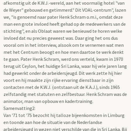
afkomstig uit de K.W.J.-wereld, aan het voormalig hotel "van
de Weyer" gebouwd en getimmerd." Dit VOAL-centrum", lazen
we, "is genoemd naar pater Henk Schram o.m.i., omdat deze
man een grote invloed heeft gehad op de medewerkers van de
stichting", en als Oblaat waren we benieuwd te horen welke
invloed dat nu precies geweest was. Daar ging het ons dus
vooral om in het interview, alsook om te vernemen wat men
met het Centrum beoogt en hoe men daartoe te werk denkt
te gaan. Pater Henk Schram, werd ons verteld, kwam in 1970
terug uit Ceylon, het huidige Sri Lanka, waar hij vele jaren lang
had gewerkt onder de arbeidersjeugd. Dit werk zette hij hier
voort en hij maakte zijn rijke ervaring dienstbaar in zijn
contacten met de K.W.J. (ontstaan uit de K.A.J.), sinds 1965
zelfstandig met statuten en zelfbestuur. Henk Schram was de
animator, man van opbouw en kadertraining.
Samenvatting2:
Van '71 tot '75 bezocht hij talloze bijeenkomsten in Limburg
en toonde aan hoe de situatie van de Nederlandse
arbeidersjeugd in wezen niet verschilde van die in Sri Lanka. Bij