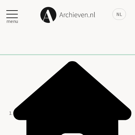
NL
menu