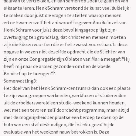
daarvan te vertrekken, en dan samen op zoek te gaan en van
elkaar te leren. Henk Schram verstond de kunst veel duidelijk
te maken door juist die vragen te stellen waarop mensen
ertoe kwamen zelf het antwoord te geven. Aan de inzet van
Henk Schram voor juist deze bevolkingsgroep ligt zijn
overtuiging ten grondslag, dat christenen mensen moeten
zijn die kiezen voor hen die er het zwakst voor staan. Is deze
opgave in wezen niet dezelfde opdracht die de Stichter van
zijn en onze Congregatie zijn Oblaten van Maria meegaf: "Hij
heeft mij naar de armen gezonden om hen de Goede
Boodschap te brengen"?
Samenvatting3:
Het doel van het Henk Schram-centrum is dan ook een plaats
te zijn waar groepen werkenden, werklozen of studerenden
uit de arbeiderswereld een studie-weekend kunnen houden,
wel met een tevoren zelf doordacht programma, maar altijd
met de mogelijkheid ter plaatse een beroep te doen op de
hulp van een staf deskundigen, die in ieder geval bij de
evaluatie van het weekend nauw betrokken is. Deze