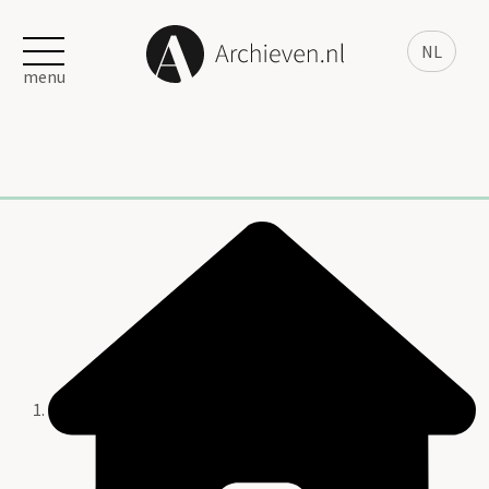
NL
menu