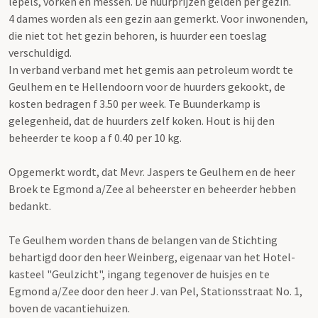
lepels, vorken en messen. De huurprijzen gelden per gezin.
4 dames worden als een gezin aan gemerkt. Voor inwonenden,
die niet tot het gezin behoren, is huurder een toeslag
verschuldigd.
In verband verband met het gemis aan petroleum wordt te
Geulhem en te Hellendoorn voor de huurders gekookt, de
kosten bedragen f 3.50 per week. Te Buunderkamp is
gelegenheid, dat de huurders zelf koken. Hout is hij den
beheerder te koop a f 0.40 per 10 kg.
Opgemerkt wordt, dat Mevr. Jaspers te Geulhem en de heer
Broek te Egmond a/Zee al beheerster en beheerder hebben
bedankt.
Te Geulhem worden thans de belangen van de Stichting
behartigd door den heer Weinberg, eigenaar van het Hotel-
kasteel "Geulzicht", ingang tegenover de huisjes en te
Egmond a/Zee door den heer J. van Pel, Stationsstraat No. 1,
boven de vacantiehuizen.