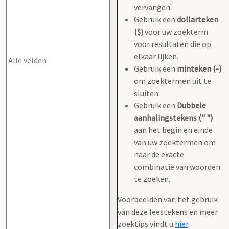
vervangen.
Gebruik een
dollarteken
($)
voor uw zoekterm
voor resultaten die op
elkaar lijken.
Gebruik een
minteken (-)
om zoektermen uit te
sluiten.
Gebruik een
Dubbele
aanhalingstekens (" ")
aan het begin en einde
van uw zoektermen om
naar de exacte
combinatie van woorden
te zoeken.
Voorbeelden van het gebruik
van deze leestekens en meer
zoektips vindt u
hier
.