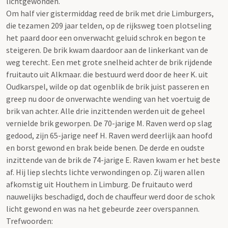
lichtgewonden.
Om half vier gistermiddag reed de brik met drie Limburgers,
die tezamen 209 jaar telden, op de rijksweg toen plotseling
het paard door een onverwacht geluid schrok en begon te
steigeren. De brik kwam daardoor aan de linkerkant van de
weg terecht. Een met grote snelheid achter de brik rijdende
fruitauto uit Alkmaar. die bestuurd werd door de heer K. uit
Oudkarspel, wilde op dat ogenblik de brik juist passeren en
greep nu door de onverwachte wending van het voertuig de
brik van achter. Alle drie inzittenden werden uit de geheel
vernielde brik geworpen. De 70-jarige M. Raven werd op slag
gedood, zijn 65-jarige neef H. Raven werd deerlijk aan hoofd
en borst gewond en brak beide benen. De derde en oudste
inzittende van de brik de 74-jarige E. Raven kwam er het beste
af. Hij liep slechts lichte verwondingen op. Zij waren allen
afkomstig uit Houthem in Limburg. De fruitauto werd
nauwelijks beschadigd, doch de chauffeur werd door de schok
licht gewond en was na het gebeurde zeer overspannen.
Trefwoorden: