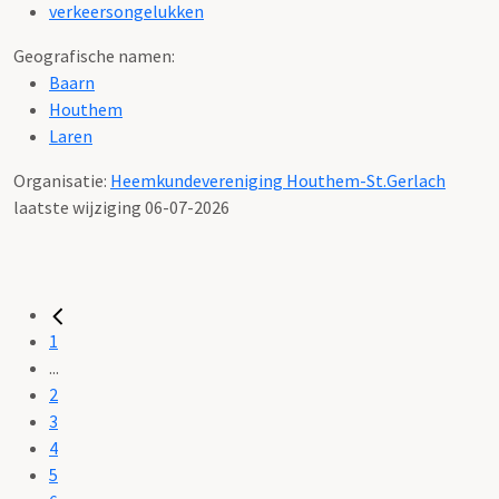
verkeersongelukken
Geografische namen:
Baarn
Houthem
Laren
Organisatie:
Heemkundevereniging Houthem-St.Gerlach
laatste wijziging 06-07-2026
1
...
2
3
4
5