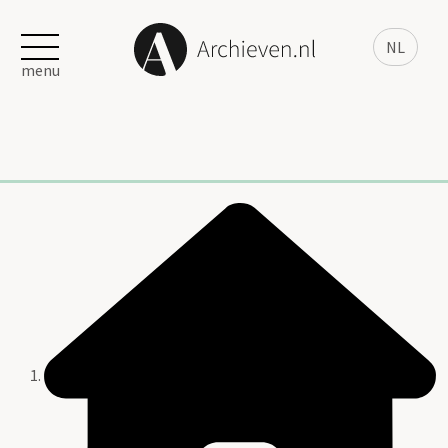
NL
menu