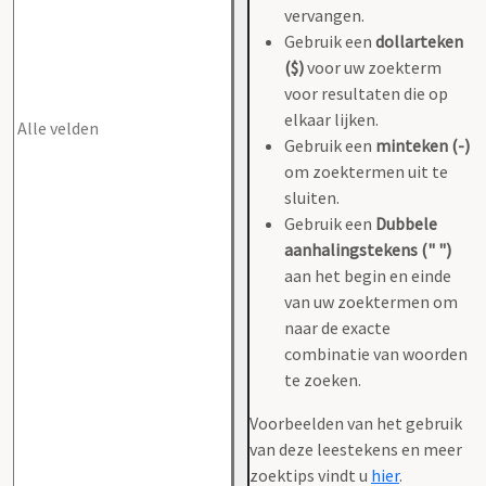
vervangen.
Gebruik een
dollarteken
($)
voor uw zoekterm
voor resultaten die op
elkaar lijken.
Gebruik een
minteken (-)
om zoektermen uit te
sluiten.
Gebruik een
Dubbele
aanhalingstekens (" ")
aan het begin en einde
van uw zoektermen om
naar de exacte
combinatie van woorden
te zoeken.
Voorbeelden van het gebruik
van deze leestekens en meer
zoektips vindt u
hier
.