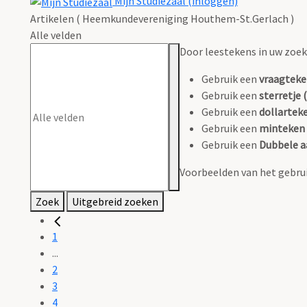
Mijn Studiezaal (inloggen)
Artikelen ( Heemkundevereniging Houthem-St.Gerlach )
Alle velden
Door leestekens in uw zoeko
Gebruik een
vraagteke
Gebruik een
sterretje (
Gebruik een
dollarteke
Gebruik een
minteken 
Gebruik een
Dubbele a
Voorbeelden van het gebrui
Zoek
Uitgebreid zoeken
1
...
2
3
4