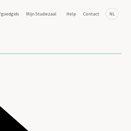
fgoedgids
Mijn Studiezaal
Help
Contact
NL