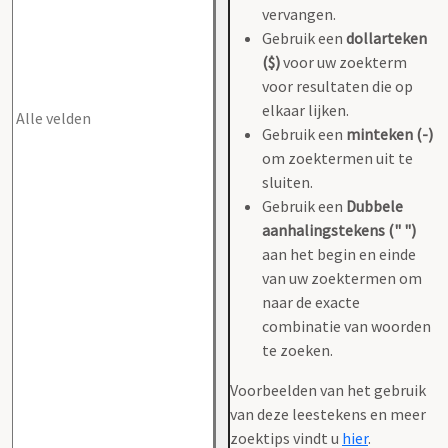
vervangen.
Gebruik een
dollarteken
($)
voor uw zoekterm
voor resultaten die op
elkaar lijken.
Gebruik een
minteken (-)
om zoektermen uit te
sluiten.
Gebruik een
Dubbele
aanhalingstekens (" ")
aan het begin en einde
van uw zoektermen om
naar de exacte
combinatie van woorden
te zoeken.
Voorbeelden van het gebruik
van deze leestekens en meer
zoektips vindt u
hier
.