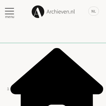
NL
menu