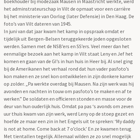
boekhouder bij modezaak Mausen in Maastricht werkte, werd
het adminstrateurschap in Vilt de opmaat voor een carrière
bij het ministerie van Oorlog (later Defensie) in Den Haag. De
foto’s van Vilt dateren van 1945.
In juni van dat jaar kwam het kamp in opspraak omdat er
tijdelijk uit Bergen-Belsen teruggekeerde joden opgesloten
werden. Samen met de NSB’ers en SS’ers. Veel meer dan het
eenmalige bezoek aan het kamp in Vilt staat Leny en Jef het
komen en gaan van de GI’s in hun huis in Heer bij. Al snel ging
bij de Amerikanen het verhaal rond dat hun vader pasfoto’s
kon maken en ze snel kon ontwikkelen in zijn donkere kamer
op zolder. „Pa werkte overdag bij Mausen. Na zijn werk was hij
avonden en nachten in touw om pasfoto’s te maken en af te
werken.” De soldaten en officieren stonden en masse voor de
deur van hun ouderlijk huis. Omdat pa pas ‘s avonds om zeven
uur thuis kwam van zijn werk, werd Leny op de stoep gezet en
hoefde ze maar een zin in het Engels uit te spreken: ‘My daddy
is not at home. Come back at 7 o’clock.’ En ze kwamen terug.
Met tientallen tegelijk. Allemaal wilden ze zo snel mogelijk