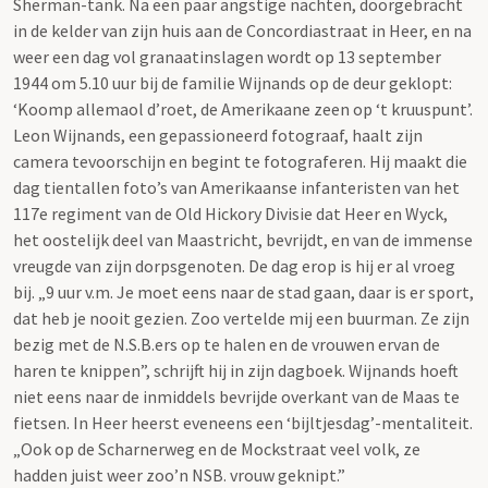
Sherman-tank. Na een paar angstige nachten, doorgebracht
in de kelder van zijn huis aan de Concordiastraat in Heer, en na
weer een dag vol granaatinslagen wordt op 13 september
1944 om 5.10 uur bij de familie Wijnands op de deur geklopt:
‘Koomp allemaol d’roet, de Amerikaane zeen op ‘t kruuspunt’.
Leon Wijnands, een gepassioneerd fotograaf, haalt zijn
camera tevoorschijn en begint te fotograferen. Hij maakt die
dag tientallen foto’s van Amerikaanse infanteristen van het
117e regiment van de Old Hickory Divisie dat Heer en Wyck,
het oostelijk deel van Maastricht, bevrijdt, en van de immense
vreugde van zijn dorpsgenoten. De dag erop is hij er al vroeg
bij. „9 uur v.m. Je moet eens naar de stad gaan, daar is er sport,
dat heb je nooit gezien. Zoo vertelde mij een buurman. Ze zijn
bezig met de N.S.B.ers op te halen en de vrouwen ervan de
haren te knippen”, schrijft hij in zijn dagboek. Wijnands hoeft
niet eens naar de inmiddels bevrijde overkant van de Maas te
fietsen. In Heer heerst eveneens een ‘bijltjesdag’-mentaliteit.
„Ook op de Scharnerweg en de Mockstraat veel volk, ze
hadden juist weer zoo’n NSB. vrouw geknipt.”