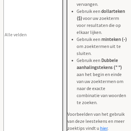
vervangen.
Gebruik een
dollarteken
($)
voor uw zoekterm
voor resultaten die op
elkaar lijken.
Gebruik een
minteken (-)
om zoektermen uit te
sluiten.
Gebruik een
Dubbele
aanhalingstekens (" ")
aan het begin en einde
van uw zoektermen om
naar de exacte
combinatie van woorden
te zoeken.
Voorbeelden van het gebruik
van deze leestekens en meer
zoektips vindt u
hier
.