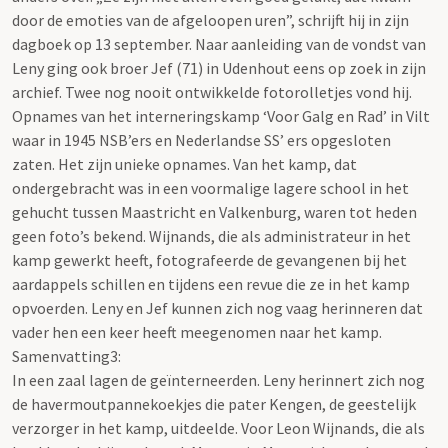
door de emoties van de afgeloopen uren”, schrijft hij in zijn
dagboek op 13 september. Naar aanleiding van de vondst van
Leny ging ook broer Jef (71) in Udenhout eens op zoek in zijn
archief. Twee nog nooit ontwikkelde fotorolletjes vond hij.
Opnames van het interneringskamp ‘Voor Galg en Rad’ in Vilt
waar in 1945 NSB’ers en Nederlandse SS’ ers opgesloten
zaten. Het zijn unieke opnames. Van het kamp, dat
ondergebracht was in een voormalige lagere school in het
gehucht tussen Maastricht en Valkenburg, waren tot heden
geen foto’s bekend. Wijnands, die als administrateur in het
kamp gewerkt heeft, fotografeerde de gevangenen bij het
aardappels schillen en tijdens een revue die ze in het kamp
opvoerden. Leny en Jef kunnen zich nog vaag herinneren dat
vader hen een keer heeft meegenomen naar het kamp.
Samenvatting3:
In een zaal lagen de geïnterneerden. Leny herinnert zich nog
de havermoutpannekoekjes die pater Kengen, de geestelijk
verzorger in het kamp, uitdeelde. Voor Leon Wijnands, die als