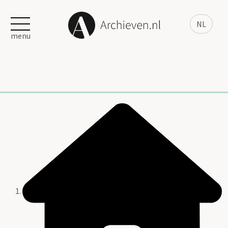
NL
menu