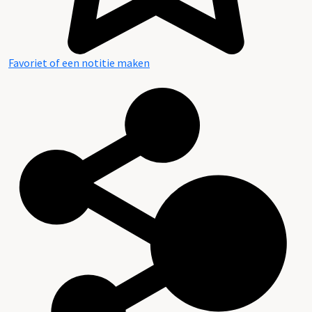
Favoriet of een notitie maken