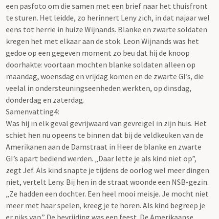
een pasfoto om die samen met een brief naar het thuisfront
te sturen. Het leidde, zo herinnert Leny zich, in dat najaar wel
eens tot herrie in huize Wijnands. Blanke en zwarte soldaten
kregen het met elkaar aan de stok. Leon Wijnands was het
gedoe op een gegeven moment zo beu dat hij de knoop
doorhakte: voortaan mochten blanke soldaten alleen op
maandag, woensdag en vrijdag komen en de zwarte GI’s, die
veelal in ondersteuningseenheden werkten, op dinsdag,
donderdag en zaterdag.
Samenvatting4:
Was hij in elk geval gevrijwaard van gevreigel in zijn huis. Het
schiet hen nu opeens te binnen dat bij de veldkeuken van de
Amerikanen aan de Damstraat in Heer de blanke en zwarte
GI’s apart bediend werden. „Daar lette je als kind niet op”,
zegt Jef. Als kind snapte je tijdens de oorlog wel meer dingen
niet, vertelt Leny. Bij hen in de straat woonde een NSB-gezin.
„Ze hadden een dochter. Een heel mooi meisje. Je mocht niet
meer met haar spelen, kreeg je te horen. Als kind begreep je
er niks van.” De bevrijding was een feest. De Amerikaanse