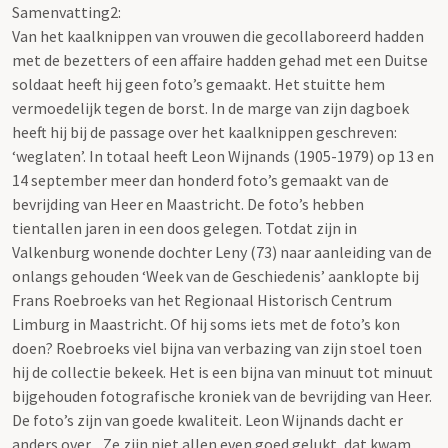
Samenvatting2:
Van het kaalknippen van vrouwen die gecollaboreerd hadden
met de bezetters of een affaire hadden gehad met een Duitse
soldaat heeft hij geen foto’s gemaakt. Het stuitte hem
vermoedelijk tegen de borst. In de marge van zijn dagboek
heeft hij bij de passage over het kaalknippen geschreven:
‘weglaten’. In totaal heeft Leon Wijnands (1905-1979) op 13 en
14 september meer dan honderd foto’s gemaakt van de
bevrijding van Heer en Maastricht. De foto’s hebben
tientallen jaren in een doos gelegen. Totdat zijn in
Valkenburg wonende dochter Leny (73) naar aanleiding van de
onlangs gehouden ‘Week van de Geschiedenis’ aanklopte bij
Frans Roebroeks van het Regionaal Historisch Centrum
Limburg in Maastricht. Of hij soms iets met de foto’s kon
doen? Roebroeks viel bijna van verbazing van zijn stoel toen
hij de collectie bekeek. Het is een bijna van minuut tot minuut
bijgehouden fotografische kroniek van de bevrijding van Heer.
De foto’s zijn van goede kwaliteit. Leon Wijnands dacht er
anders over. „Ze zijn niet allen even goed gelukt, dat kwam