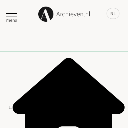
NL
menu