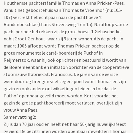
Houthemse pachtersfamilie Thomas en Anna Pricken-Paes.
Vanuit het geboortehuis van Thomas te Vroenhof (nu: 105-
107) vertrekt het echtpaar naar de pachthoeve ’t
Rondenböschke (thans Stevensweg 1 en 1a). Na afloop van de
pachtperiode betrekken zij de grote hoeve ’t Gebuschelke
nabij Groot Genhout, waar zij 9 jaren wonen. Als de pacht in
maart 1905 afloopt wordt Thomas Pricken pachter op de
grote monumentale carré-boerderij de Puthof in
Reijmerstok, waar hij ook oprichter en bestuurslid wordt van
de Boerenleenbank en initiator/oprichter van de coöperatieve
stoomzuivelfabriek St. Franciscus. De jaren van de eerste
wereldoorlog brengen veel tegenspoed voor Thomas en zijn
gezin en ook andere ontwikkelingen leiden ertoe dat de
Puthof openbaar geveild moet worden. Kort voordat het
gezin de grote pachtboerderij moet verlaten, overlijdt zijn
vrouw Anna Paes.
Samenvatting2:
Zij is dan 70 jaar oud en heeft net haar 50-jarig huwelijksfeest
gevierd. De bezittingen worden openbaar geveild en Thomas