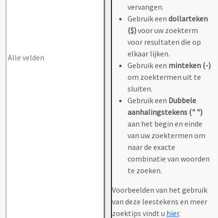
vervangen.
Gebruik een
dollarteken
($)
voor uw zoekterm
voor resultaten die op
elkaar lijken.
Gebruik een
minteken (-)
om zoektermen uit te
sluiten.
Gebruik een
Dubbele
aanhalingstekens (" ")
aan het begin en einde
van uw zoektermen om
naar de exacte
combinatie van woorden
te zoeken.
Voorbeelden van het gebruik
van deze leestekens en meer
zoektips vindt u
hier
.