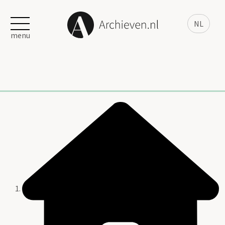
NL
menu