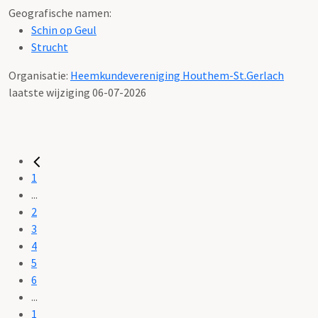
Geografische namen:
Schin op Geul
Strucht
Organisatie:
Heemkundevereniging Houthem-St.Gerlach
laatste wijziging 06-07-2026
1
...
2
3
4
5
6
...
1