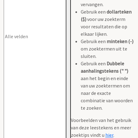
vervangen.
Gebruik een
dollarteken
($)
voor uw zoekterm
voor resultaten die op
elkaar lijken.
Gebruik een
minteken (-)
om zoektermen uit te
sluiten.
Gebruik een
Dubbele
aanhalingstekens (" ")
aan het begin en einde
van uw zoektermen om
naar de exacte
combinatie van woorden
te zoeken.
Voorbeelden van het gebruik
van deze leestekens en meer
zoektips vindt u
hier
.