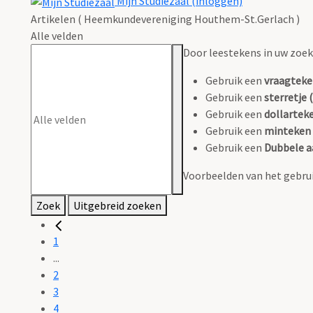
Mijn Studiezaal (inloggen)
Artikelen ( Heemkundevereniging Houthem-St.Gerlach )
Alle velden
Door leestekens in uw zoeko
Gebruik een
vraagteke
Gebruik een
sterretje (
Gebruik een
dollarteke
Gebruik een
minteken 
Gebruik een
Dubbele a
Voorbeelden van het gebrui
Zoek
Uitgebreid zoeken
1
...
2
3
4