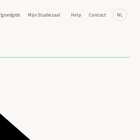
fgoedgids
Mijn Studiezaal
Help
Contact
NL