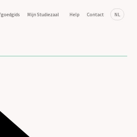
fgoedgids
Mijn Studiezaal
Help
Contact
NL