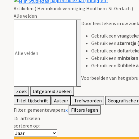
Mijn Studiezaal (inloggen)
Artikelen ( Heemkundevereniging Houthem-St.Gerlach )
Alle velden
Door leestekens in uw zoeko
Gebruik een
vraagteke
Gebruik een
sterretje (
Gebruik een
dollarteke
Gebruik een
minteken 
Gebruik een
Dubbele a
Voorbeelden van het gebrui
Zoek
Uitgebreid zoeken
Titel tijdschrift
Auteur
Trefwoorden
Geografische
Filter:
gemeentewapens
x
Filters legen
15
artikelen
sorteren op: