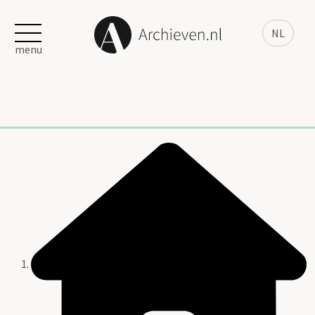
NL
menu