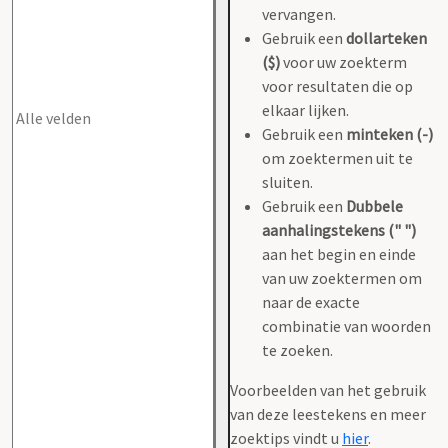
vervangen.
Gebruik een
dollarteken
($)
voor uw zoekterm
voor resultaten die op
elkaar lijken.
Gebruik een
minteken (-)
om zoektermen uit te
sluiten.
Gebruik een
Dubbele
aanhalingstekens (" ")
aan het begin en einde
van uw zoektermen om
naar de exacte
combinatie van woorden
te zoeken.
Voorbeelden van het gebruik
van deze leestekens en meer
zoektips vindt u
hier
.