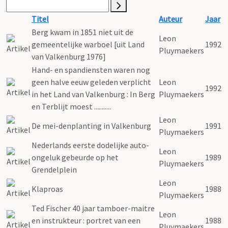
Titel
Auteur
Jaar
Berg kwam in 1851 niet uit de
Leon
gemeentelijke warboel [uit Land
1992
Pluymaekers
van Valkenburg 1976]
Hand- en spandiensten waren nog
geen halve eeuw geleden verplicht
Leon
1992
in het Land van Valkenburg : In Berg
Pluymaekers
en Terblijt moest ...........
Leon
De mei-denplanting in Valkenburg
1991
Pluymaekers
Nederlands eerste dodelijke auto-
Leon
ongeluk gebeurde op het
1989
Pluymaekers
Grendelplein
Leon
Klaproas
1988
Pluymaekers
Ted Fischer 40 jaar tamboer-maitre
Leon
en instrukteur : portret van een
1988
Pluymaekers