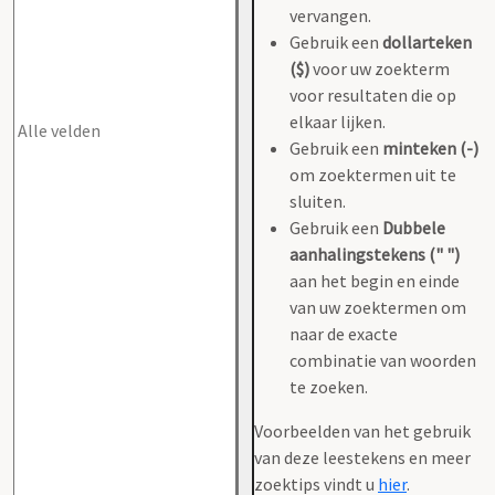
vervangen.
Gebruik een
dollarteken
($)
voor uw zoekterm
voor resultaten die op
elkaar lijken.
Gebruik een
minteken (-)
om zoektermen uit te
sluiten.
Gebruik een
Dubbele
aanhalingstekens (" ")
aan het begin en einde
van uw zoektermen om
naar de exacte
combinatie van woorden
te zoeken.
Voorbeelden van het gebruik
van deze leestekens en meer
zoektips vindt u
hier
.