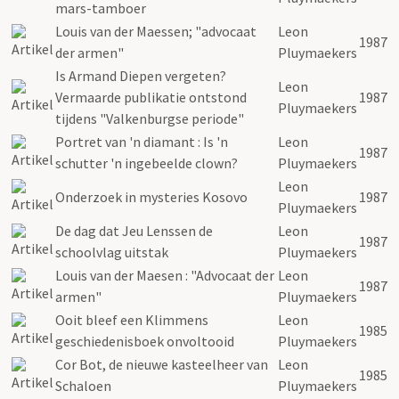
mars-tamboer
Louis van der Maessen; "advocaat
Leon
1987
der armen"
Pluymaekers
Is Armand Diepen vergeten?
Leon
Vermaarde publikatie ontstond
1987
Pluymaekers
tijdens "Valkenburgse periode"
Portret van 'n diamant : Is 'n
Leon
1987
schutter 'n ingebeelde clown?
Pluymaekers
Leon
Onderzoek in mysteries Kosovo
1987
Pluymaekers
De dag dat Jeu Lenssen de
Leon
1987
schoolvlag uitstak
Pluymaekers
Louis van der Maesen : "Advocaat der
Leon
1987
armen"
Pluymaekers
Ooit bleef een Klimmens
Leon
1985
geschiedenisboek onvoltooid
Pluymaekers
Cor Bot, de nieuwe kasteelheer van
Leon
1985
Schaloen
Pluymaekers