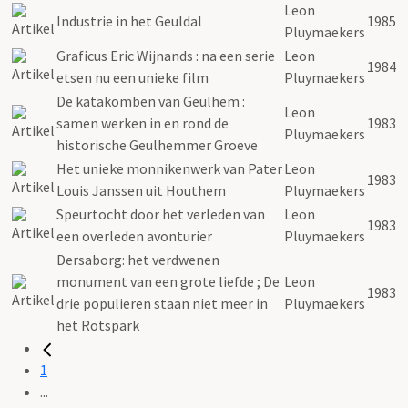
Leon
Industrie in het Geuldal
1985
Pluymaekers
Graficus Eric Wijnands : na een serie
Leon
1984
etsen nu een unieke film
Pluymaekers
De katakomben van Geulhem :
Leon
samen werken in en rond de
1983
Pluymaekers
historische Geulhemmer Groeve
Het unieke monnikenwerk van Pater
Leon
1983
Louis Janssen uit Houthem
Pluymaekers
Speurtocht door het verleden van
Leon
1983
een overleden avonturier
Pluymaekers
Dersaborg: het verdwenen
monument van een grote liefde ; De
Leon
1983
drie populieren staan niet meer in
Pluymaekers
het Rotspark
1
...