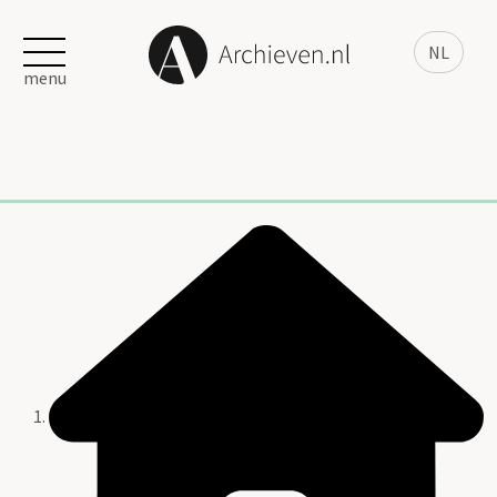
NL
menu