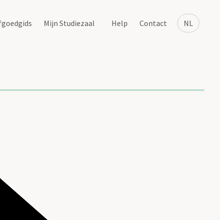
fgoedgids
Mijn Studiezaal
Help
Contact
NL