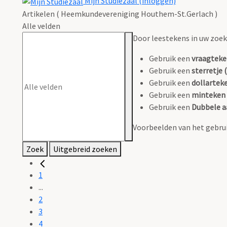
Mijn Studiezaal (inloggen)
Artikelen ( Heemkundevereniging Houthem-St.Gerlach )
Alle velden
Door leestekens in uw zoeko
Gebruik een
vraagteke
Gebruik een
sterretje (
Gebruik een
dollarteke
Gebruik een
minteken 
Gebruik een
Dubbele a
Voorbeelden van het gebrui
Zoek
Uitgebreid zoeken
1
...
2
3
4