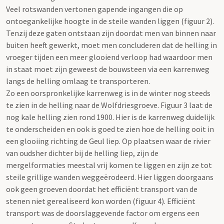
Veel rotswanden vertonen gapende ingangen die op
ontoegankelijke hoogte in de steile wanden liggen (figuur 2).
Tenzij deze gaten ontstaan zijn doordat men van binnen naar
buiten heeft gewerkt, moet men concluderen dat de helling in
vroeger tijden een meer glooiend verloop had waardoor men
in staat moet zijn geweest de bouwsteen via een karrenweg
langs de helling omlaag te transporteren.
Zo een oorspronkelijke karrenweg is in de winter nog steeds
te zien in de helling naar de Wolfdriesgroeve. Figuur 3 laat de
nog kale helling zien rond 1900. Hier is de karrenweg duidelijk
te onderscheiden en ook is goed te zien hoe de helling ooit in
een glooiing richting de Geul liep. Op plaatsen waar de rivier
van oudsher dichter bij de helling liep, zijn de
mergelformaties meestal vrij komen te liggen en zijn ze tot
steile grillige wanden weggeërodeerd. Hier liggen doorgaans
ook geen groeven doordat het efficiënt transport van de
stenen niet gerealiseerd kon worden (figuur 4). Efficiënt
transport was de doorslaggevende factor om ergens een