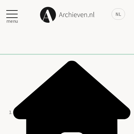
NL
menu