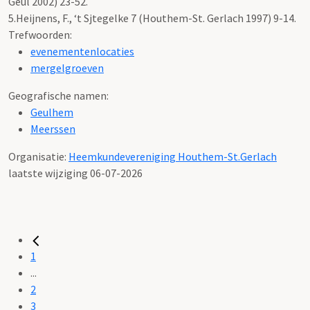
Geul 2002) 23-52.
5.Heijnens, F., ‘t Sjtegelke 7 (Houthem-St. Gerlach 1997) 9-14.
Trefwoorden:
evenementenlocaties
mergelgroeven
Geografische namen:
Geulhem
Meerssen
Organisatie:
Heemkundevereniging Houthem-St.Gerlach
laatste wijziging 06-07-2026
1
...
2
3