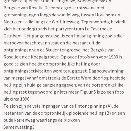
groeve te openen. Studentengroeve, Koepelgroeve en
Bergske van Rosalie De eerste grote rotswand met
groeveningangen langs de wandelweg tussen Houthem en
Meerssen is die langs de Wolfdriesweg. Tegenwoordig bevindt
zich hier ondergronds het partycentrum La Caverne de
Geulhem. Het gangenstelsel is een lintontginning zoals die
hierboven beschreven staat en die bestaat uit de
ontginningen van de Studentengroeve, het Bergske van
Rosalie en de Koepelgroeve. Op oude foto's van voor 1900 is
goed te zien hoe de oorspronkelijke helling door
ontginningsactiviteiten werd terug gezet. Dagbouwwinning
van mergel vanaf omstreeks de Eerste Wereldoorlog heeft de
helling zijn huidige aanzien gegeven. Van de oorspronkelijke
helling rest tegenwoordig niets meer. Figuur 5 is zo een foto
uit circa 1890.
Te zien zijn de vele ingangen van de lintontginning (A), de
restanten van de oorspronkelijk glooiende helling (B) en een
oude karrenweg waarlangs de blokken
Samenvatting3: