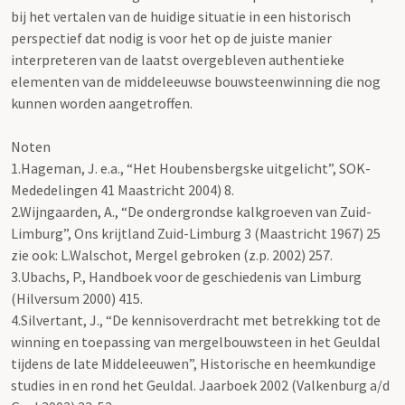
bij het vertalen van de huidige situatie in een historisch
perspectief dat nodig is voor het op de juiste manier
interpreteren van de laatst overgebleven authentieke
elementen van de middeleeuwse bouwsteenwinning die nog
kunnen worden aangetroffen.
Noten
1.Hageman, J. e.a., “Het Houbensbergske uitgelicht”, SOK-
Mededelingen 41 Maastricht 2004) 8.
2.Wijngaarden, A., “De ondergrondse kalkgroeven van Zuid-
Limburg”, Ons krijtland Zuid-Limburg 3 (Maastricht 1967) 25
zie ook: L.Walschot, Mergel gebroken (z.p. 2002) 257.
3.Ubachs, P., Handboek voor de geschiedenis van Limburg
(Hilversum 2000) 415.
4.Silvertant, J., “De kennisoverdracht met betrekking tot de
winning en toepassing van mergelbouwsteen in het Geuldal
tijdens de late Middeleeuwen”, Historische en heemkundige
studies in en rond het Geuldal. Jaarboek 2002 (Valkenburg a/d