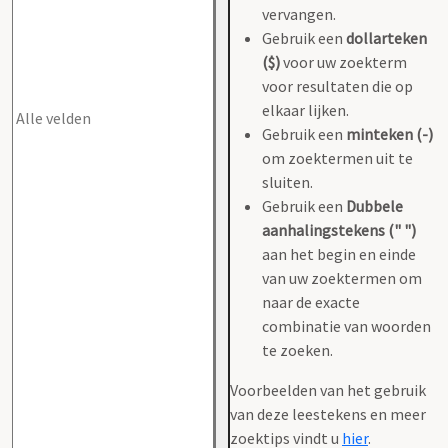
vervangen.
Gebruik een
dollarteken
($)
voor uw zoekterm
voor resultaten die op
elkaar lijken.
Gebruik een
minteken (-)
om zoektermen uit te
sluiten.
Gebruik een
Dubbele
aanhalingstekens (" ")
aan het begin en einde
van uw zoektermen om
naar de exacte
combinatie van woorden
te zoeken.
Voorbeelden van het gebruik
van deze leestekens en meer
zoektips vindt u
hier
.