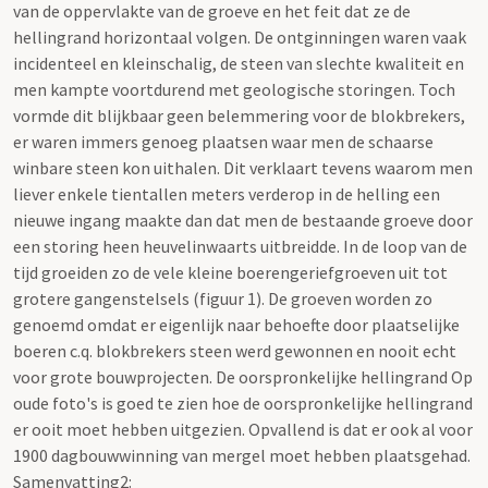
van de oppervlakte van de groeve en het feit dat ze de
hellingrand horizontaal volgen. De ontginningen waren vaak
incidenteel en kleinschalig, de steen van slechte kwaliteit en
men kampte voortdurend met geologische storingen. Toch
vormde dit blijkbaar geen belemmering voor de blokbrekers,
er waren immers genoeg plaatsen waar men de schaarse
winbare steen kon uithalen. Dit verklaart tevens waarom men
liever enkele tientallen meters verderop in de helling een
nieuwe ingang maakte dan dat men de bestaande groeve door
een storing heen heuvelinwaarts uitbreidde. In de loop van de
tijd groeiden zo de vele kleine boerengeriefgroeven uit tot
grotere gangenstelsels (figuur 1). De groeven worden zo
genoemd omdat er eigenlijk naar behoefte door plaatselijke
boeren c.q. blokbrekers steen werd gewonnen en nooit echt
voor grote bouwprojecten. De oorspronkelijke hellingrand Op
oude foto's is goed te zien hoe de oorspronkelijke hellingrand
er ooit moet hebben uitgezien. Opvallend is dat er ook al voor
1900 dagbouwwinning van mergel moet hebben plaatsgehad.
Samenvatting2: