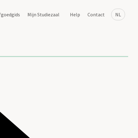
fgoedgids
Mijn Studiezaal
Help
Contact
NL