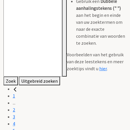
Gebruik een
Dubbele
aanhalingstekens (" ")
aan het begin en einde
van uw zoektermen om
naar de exacte
combinatie van woorden
te zoeken.
Voorbeelden van het gebruik
van deze leestekens en meer
zoektips vindt u
hier
.
Zoek
Uitgebreid zoeken
1
...
2
3
4