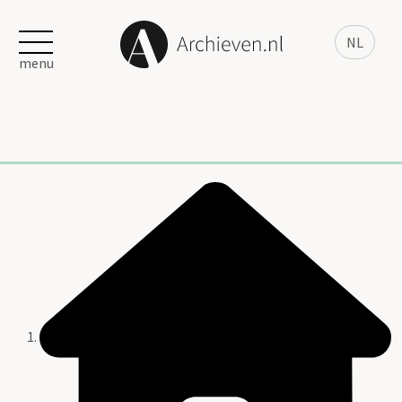
NL
menu