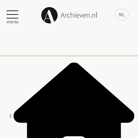
NL
menu