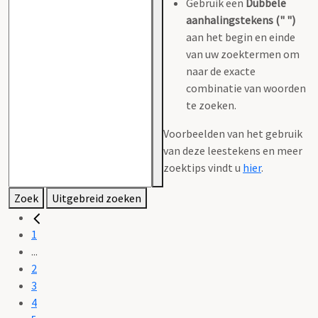
Gebruik een
Dubbele
aanhalingstekens (" ")
aan het begin en einde
van uw zoektermen om
naar de exacte
combinatie van woorden
te zoeken.
Voorbeelden van het gebruik
van deze leestekens en meer
zoektips vindt u
hier
.
Zoek
Uitgebreid zoeken
1
...
2
3
4