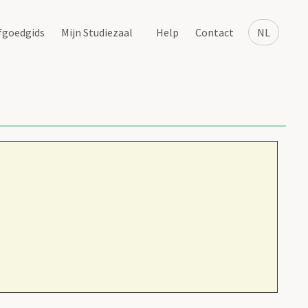
fgoedgids
Mijn Studiezaal
Help
Contact
NL