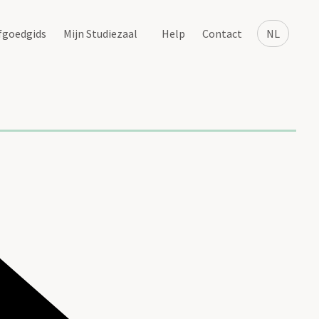
fgoedgids
Mijn Studiezaal
Help
Contact
NL