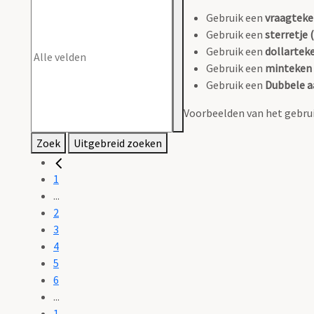
Gebruik een
vraagteke
Gebruik een
sterretje (
Gebruik een
dollarteke
Gebruik een
minteken 
Gebruik een
Dubbele a
Voorbeelden van het gebrui
Zoek
Uitgebreid zoeken
1
...
2
3
4
5
6
...
1