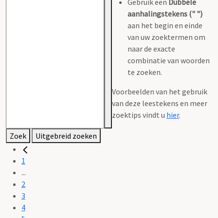
Gebruik een
Dubbele
aanhalingstekens (" ")
aan het begin en einde
van uw zoektermen om
naar de exacte
combinatie van woorden
te zoeken.
Voorbeelden van het gebruik
van deze leestekens en meer
zoektips vindt u
hier
.
Zoek
Uitgebreid zoeken
1
...
2
3
4