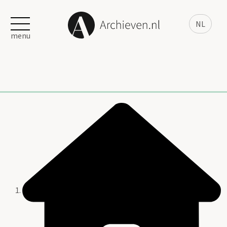
NL
menu