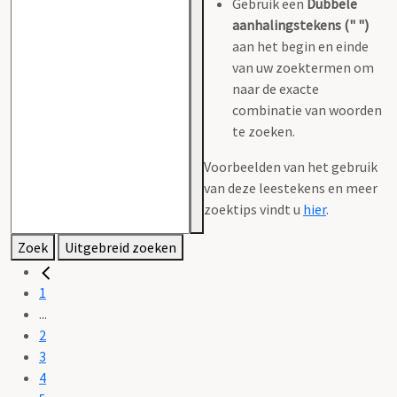
Gebruik een
Dubbele
aanhalingstekens (" ")
aan het begin en einde
van uw zoektermen om
naar de exacte
combinatie van woorden
te zoeken.
Voorbeelden van het gebruik
van deze leestekens en meer
zoektips vindt u
hier
.
Zoek
Uitgebreid zoeken
1
...
2
3
4