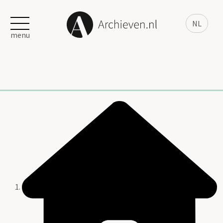
NL
menu