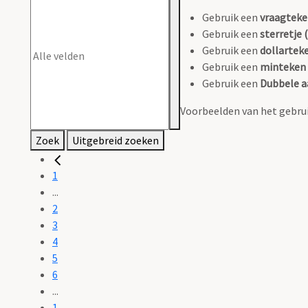
Gebruik een
vraagteke
Gebruik een
sterretje (
Gebruik een
dollarteke
Gebruik een
minteken 
Gebruik een
Dubbele a
Voorbeelden van het gebrui
Zoek
Uitgebreid zoeken
1
...
2
3
4
5
6
...
1