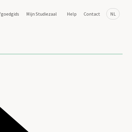
fgoedgids
Mijn Studiezaal
Help
Contact
NL