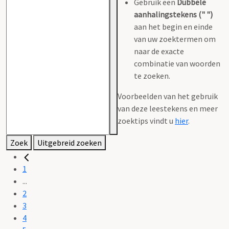
Gebruik een
Dubbele
aanhalingstekens (" ")
aan het begin en einde
van uw zoektermen om
naar de exacte
combinatie van woorden
te zoeken.
Voorbeelden van het gebruik
van deze leestekens en meer
zoektips vindt u
hier
.
Zoek
Uitgebreid zoeken
1
...
2
3
4