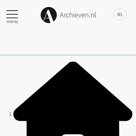
NL
menu