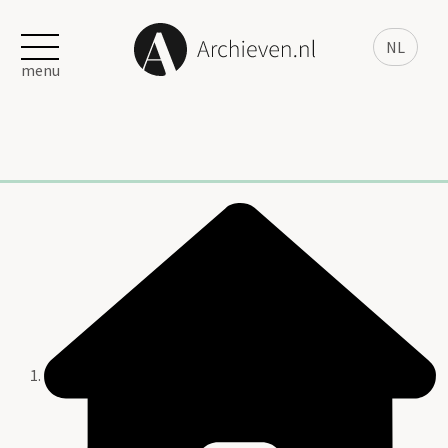
NL
menu