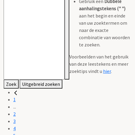
Gebruik een
Dubbele
aanhalingstekens (" ")
aan het begin en einde
van uw zoektermen om
naar de exacte
combinatie van woorden
te zoeken.
Voorbeelden van het gebruik
van deze leestekens en meer
zoektips vindt u
hier
.
Zoek
Uitgebreid zoeken
1
...
2
3
4