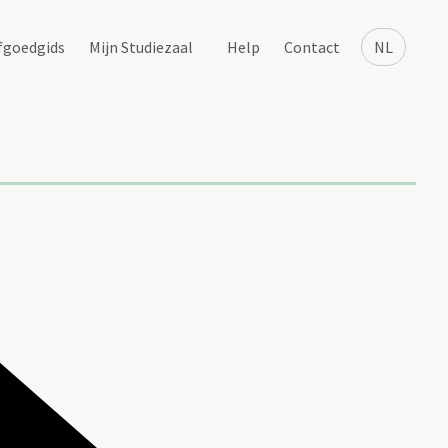
fgoedgids
Mijn Studiezaal
Help
Contact
NL