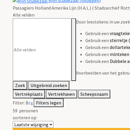
Mijn Studiezaal (inloggen)
Passagiers Holland Amerika Lijn (H.A.L.) ( Stadsarchief Rot
Alle velden
Door leestekens in uw zoeko
Gebruik een
vraagteke
Gebruik een
sterretje (
Gebruik een
dollarteke
Gebruik een
minteken 
Gebruik een
Dubbele a
Voorbeelden van het gebrui
Zoek
Uitgebreid zoeken
Vertrekplaats
Vertrekhaven
Scheepsnaam
Filter:
Br.
x
Filters legen
59
personen
sorteren op: