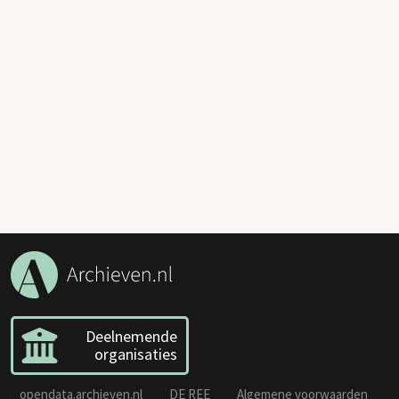
Deelnemende
organisaties
opendata.archieven.nl
DE REE
Algemene voorwaarden