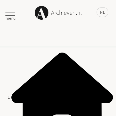
NL
menu