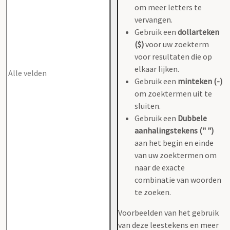
om meer letters te
vervangen.
Gebruik een
dollarteken
($)
voor uw zoekterm
voor resultaten die op
elkaar lijken.
Gebruik een
minteken (-)
om zoektermen uit te
sluiten.
Gebruik een
Dubbele
aanhalingstekens (" ")
aan het begin en einde
van uw zoektermen om
naar de exacte
combinatie van woorden
te zoeken.
Voorbeelden van het gebruik
van deze leestekens en meer