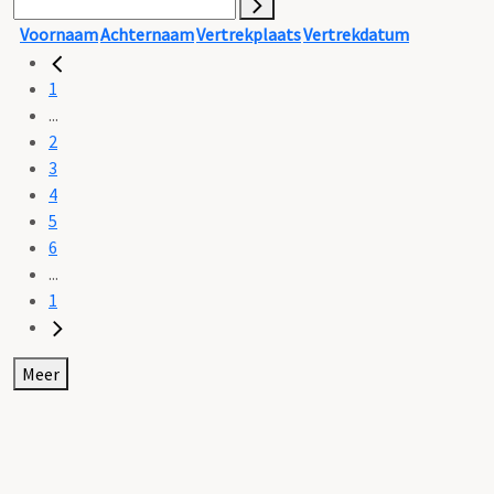
Voornaam
Achternaam
Vertrekplaats
Vertrekdatum
1
...
2
3
4
5
6
...
1
Meer