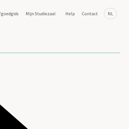
fgoedgids
Mijn Studiezaal
Help
Contact
NL