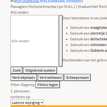
Mijn Studiezaal (inloggen)
Passagiers Holland Amerika Lijn (H.A.L.) ( Stadsarchief Rot
Alle velden
Door leestekens in uw zoeko
Gebruik een
vraagteke
Gebruik een
sterretje (
Gebruik een
dollarteke
Gebruik een
minteken 
Gebruik een
Dubbele a
Voorbeelden van het gebrui
Zoek
Uitgebreid zoeken
Vertrekplaats
Vertrekhaven
Scheepsnaam
Filter:
Degero
x
Filters legen
2
personen
sorteren op: