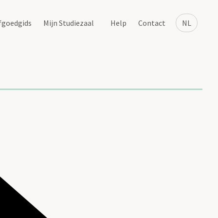
fgoedgids
Mijn Studiezaal
Help
Contact
NL