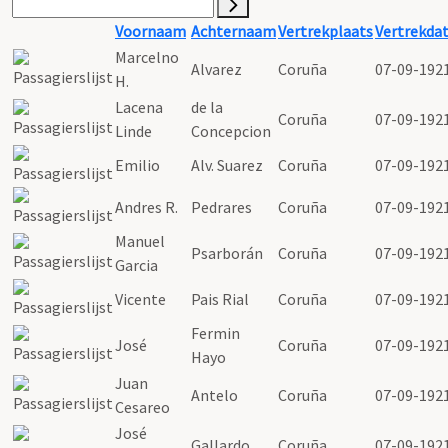
Voornaam
Achternaam
Vertrekplaats
Vertrekda
Marcelno
Alvarez
Coruña
07-09-192
H.
Lacena
de la
Coruña
07-09-192
Linde
Concepcion
Emilio
Alv. Suarez
Coruña
07-09-192
Andres R.
Pedrares
Coruña
07-09-192
Manuel
Psarborán
Coruña
07-09-192
Garcia
Vicente
Pais Rial
Coruña
07-09-192
Fermin
José
Coruña
07-09-192
Hayo
Juan
Antelo
Coruña
07-09-192
Cesareo
José
Gallardo
Coruña
07-09-192