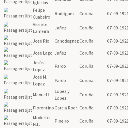
Iglesias
Felipe
Rodriguez
Coruña
07-09-192
Cuabeiro
Vicente
Jañez
Coruña
07-09-192
Lameira
José Rio
Canodegnaz
Coruña
07-09-192
José Lago
Jañez
Coruña
07-09-192
Jesús
Pardo
Coruña
07-09-192
Lopez
José M.
Pardo
Coruña
07-09-192
Lopez
Lopez y
Manuel I.
Coruña
07-09-192
Lopez
Florentino
Garcia Rodr.
Coruña
07-09-192
Moderto
Pineiro
Coruña
07-09-192
H.L.