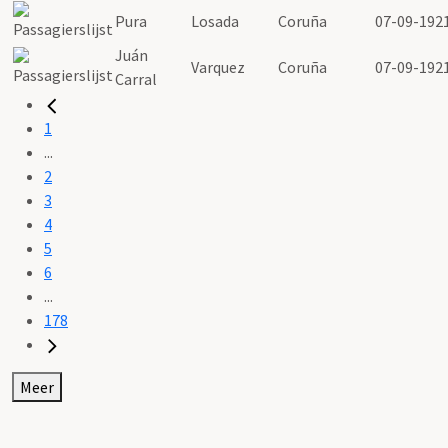
Pura
Losada
Coruña
07-09-192
Juán
Varquez
Coruña
07-09-192
Carral
1
...
2
3
4
5
6
...
178
Meer