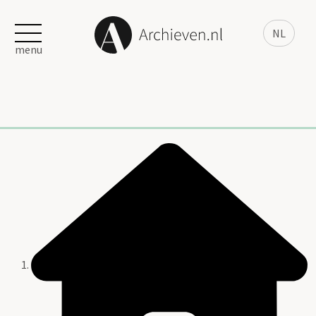
NL
menu