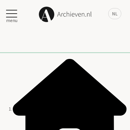
NL
menu