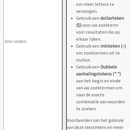
om meer letters te
vervangen.
Gebruik een
dollarteken
($)
voor uw zoekterm
voor resultaten die op
elkaar lijken.
Gebruik een
minteken (-)
om zoektermen uit te
sluiten.
Gebruik een
Dubbele
aanhalingstekens (" ")
aan het begin en einde
van uw zoektermen om
naar de exacte
combinatie van woorden
te zoeken.
Voorbeelden van het gebruik
van deze leestekens en meer