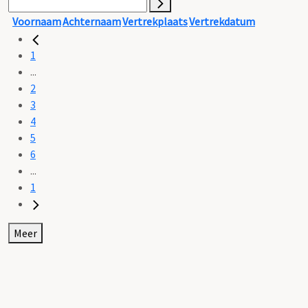
Voornaam
Achternaam
Vertrekplaats
Vertrekdatum
1
...
2
3
4
5
6
...
1
Meer