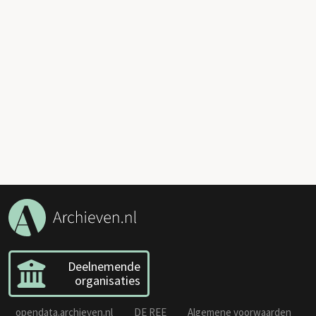
Deelnemende
organisaties
opendata.archieven.nl
DE REE
Algemene voorwaarden