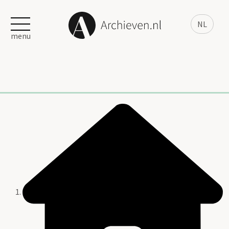
NL
menu