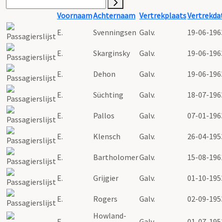
Voornaam
Achternaam
Vertrekplaats
Vertrekd
E.
Svenningsen
Galv.
19-06-196
E.
Skarginsky
Galv.
19-06-196
E.
Dehon
Galv.
19-06-196
E.
Süchting
Galv.
18-07-196
E.
Pallos
Galv.
07-01-196
E.
Klensch
Galv.
26-04-195
E.
Bartholomer
Galv.
15-08-196
E.
Grijgier
Galv.
01-10-195
E.
Rogers
Galv.
02-09-195
Howland-
E.
Galv.
01-07-195