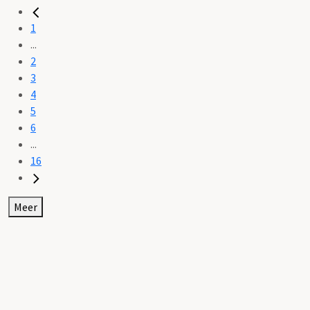
1
...
2
3
4
5
6
...
16
Meer