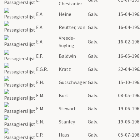
Chestanier
E.A.
Heine
Galv.
15-04-196
E.A.
Reutter, von
Galv.
16-04-195
Vreede-
E.A.
Galv.
16-02-196
Suyling
E.F.
Baldwin
Galv.
16-06-196
E.G.R.
Kratz
Galv.
22-04-196
E.H.
Gutschwager
Galv.
15-10-196
E.M.
Burt
Galv.
08-05-196
E.M.
Stewart
Galv.
19-06-196
E.N.
Stanley
Galv.
19-06-196
E.P.
Haus
Galv.
05-07-196