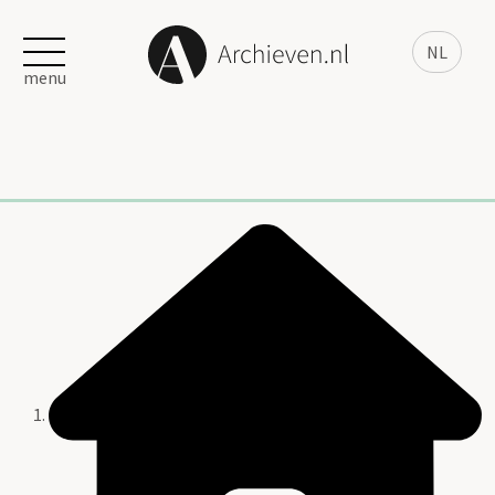
NL
menu