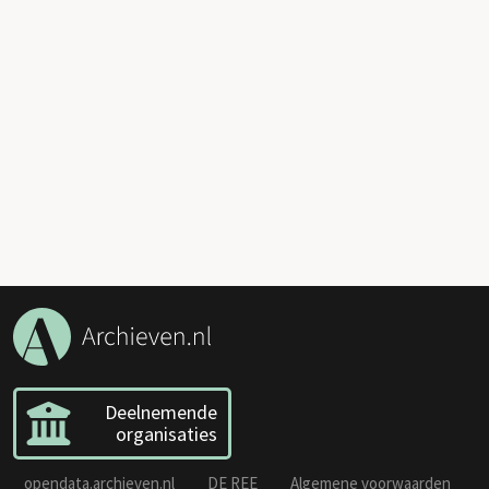
Deelnemende
organisaties
opendata.archieven.nl
DE REE
Algemene voorwaarden