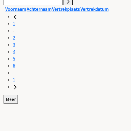
Voornaam
Achternaam
Vertrekplaats
Vertrekdatum
1
...
2
3
4
5
6
...
1
Meer