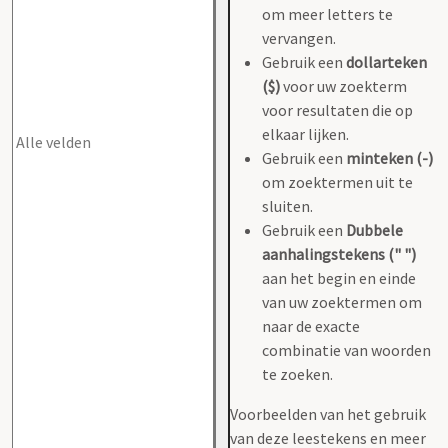
om meer letters te
vervangen.
Gebruik een
dollarteken
($)
voor uw zoekterm
voor resultaten die op
elkaar lijken.
Gebruik een
minteken (-)
om zoektermen uit te
sluiten.
Gebruik een
Dubbele
aanhalingstekens (" ")
aan het begin en einde
van uw zoektermen om
naar de exacte
combinatie van woorden
te zoeken.
Voorbeelden van het gebruik
van deze leestekens en meer