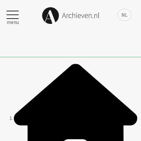
NL
menu