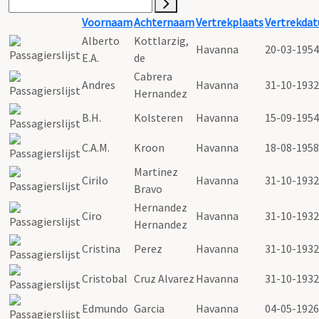
Voornaam
Achternaam
Vertrekplaats
Vertrekda
Alberto
Kottlarzig,
Havanna
20-03-1954
E.A.
de
Cabrera
Andres
Havanna
31-10-1932
Hernandez
B.H.
Kolsteren
Havanna
15-09-1954
C.A.M.
Kroon
Havanna
18-08-1958
Martinez
Cirilo
Havanna
31-10-1932
Bravo
Hernandez
Ciro
Havanna
31-10-1932
Hernandez
Cristina
Perez
Havanna
31-10-1932
Cristobal
Cruz Alvarez
Havanna
31-10-1932
Edmundo
Garcia
Havanna
04-05-1926