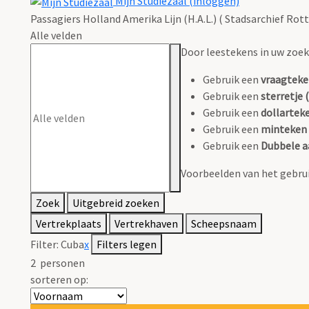
Mijn Studiezaal (inloggen)
Passagiers Holland Amerika Lijn (H.A.L.) ( Stadsarchief Rot
Alle velden
Door leestekens in uw zoeko
Gebruik een
vraagteke
Gebruik een
sterretje (
Gebruik een
dollarteke
Gebruik een
minteken 
Gebruik een
Dubbele a
Voorbeelden van het gebrui
Zoek
Uitgebreid zoeken
Vertrekplaats
Vertrekhaven
Scheepsnaam
Filter:
Cuba
x
Filters legen
2
personen
sorteren op: