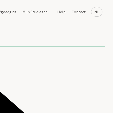
fgoedgids
Mijn Studiezaal
Help
Contact
NL