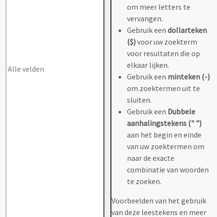
om meer letters te
vervangen.
Gebruik een
dollarteken
($)
voor uw zoekterm
voor resultaten die op
elkaar lijken.
Gebruik een
minteken (-)
om zoektermen uit te
sluiten.
Gebruik een
Dubbele
aanhalingstekens (" ")
aan het begin en einde
van uw zoektermen om
naar de exacte
combinatie van woorden
te zoeken.
Voorbeelden van het gebruik
van deze leestekens en meer