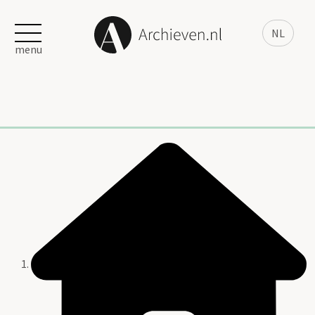
NL
menu