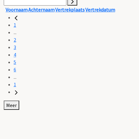
Voornaam
Achternaam
Vertrekplaats
Vertrekdatum
1
...
2
3
4
5
6
...
1
Meer