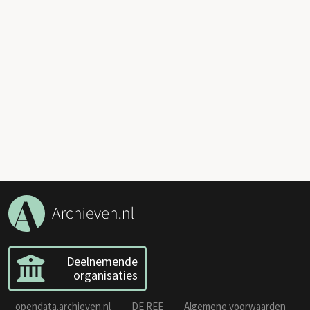
Deelnemende
organisaties
opendata.archieven.nl
DE REE
Algemene voorwaarden