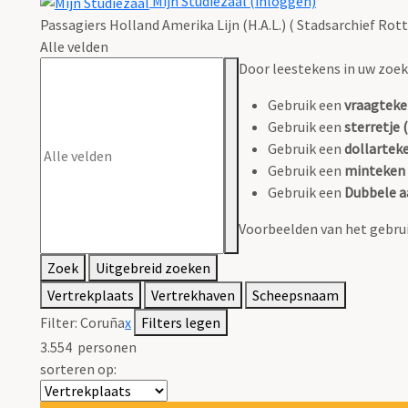
Mijn Studiezaal (inloggen)
Passagiers Holland Amerika Lijn (H.A.L.) ( Stadsarchief Rot
Alle velden
Door leestekens in uw zoeko
Gebruik een
vraagteke
Gebruik een
sterretje (
Gebruik een
dollarteke
Gebruik een
minteken 
Gebruik een
Dubbele a
Voorbeelden van het gebrui
Zoek
Uitgebreid zoeken
Vertrekplaats
Vertrekhaven
Scheepsnaam
Filter:
Coruña
x
Filters legen
3.554
personen
sorteren op: