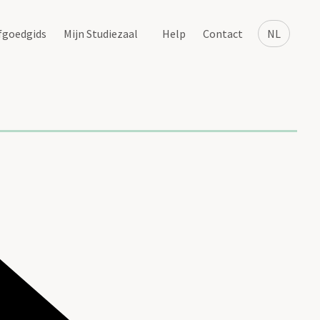
fgoedgids
Mijn Studiezaal
Help
Contact
NL